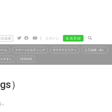
|
会員登録
広告掲載
ログイン
ホーム
スマートビルディング
サステナビリティ
人工知能（AI）
イチオシ
CES2026
ngs）
た。