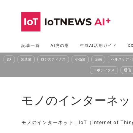
コ
ン
テ
ン
ツ
記事一覧
AI虎の巻
生成AI活用ガイド
D
へ
DX
製造業
ロジスティクス
小売業
金融
ヘルスケア・
ス
キ
ロボティクス
通信
ッ
プ
モノのインターネット：IoT
モノのインターネット：IoT（Internet of