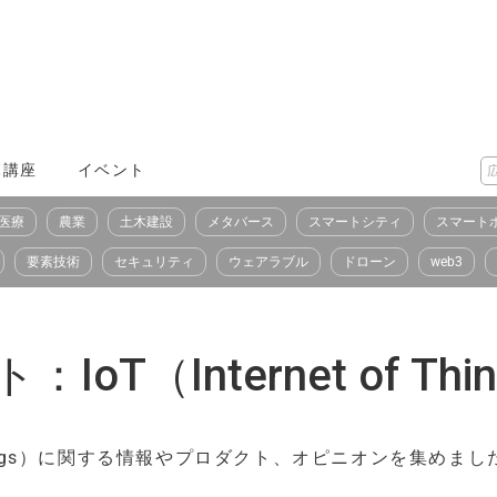
X講座
イベント
医療
農業
土木建設
メタバース
スマートシティ
スマート
要素技術
セキュリティ
ウェアラブル
ドローン
web3
（Internet of Thi
 Things）に関する情報やプロダクト、オピニオンを集めまし