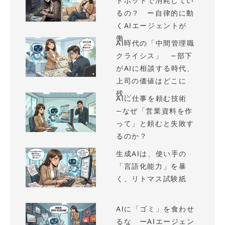
トボットで消耗してい
るの？ ー自律的に動
くAIエージェントが
働...
AI時代の「中間管理職
クライシス」 —部下
がAIに相談する時代、
上司の価値はどこに
残...
AIに仕事を頼む技術
—なぜ「営業資料を作
って」と頼むと失敗す
るのか？
生成AIは、使い手の
「言語化能力」を暴
く、リトマス試験紙
AIに「ゴミ」を食わせ
るな ーAIエージェン