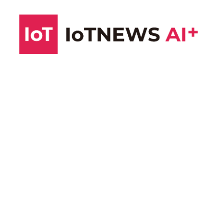
コ
ン
テ
ン
ツ
へ
ス
キ
ッ
プ