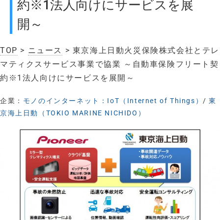
約※1法人向けにサービスを展
開～
TOP
>
ニュース
> 東京海上日動火災保険株式会社とテレ
マティクスサービス事業で協業 ～自動車保険フリート契
約※1法人向けにサービスを展開～
企業：
モノのインターネット：IoT（Internet of Things）
/
東
京海上日動（TOKIO MARINE NICHIDO）