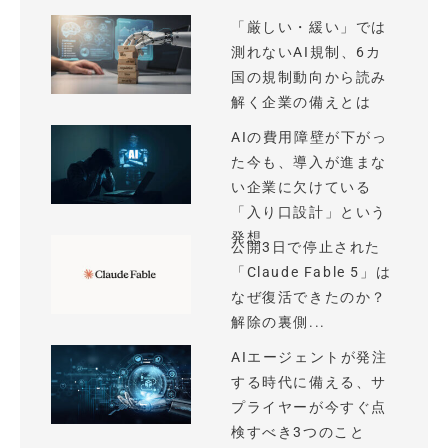
「厳しい・緩い」では
測れないAI規制、6カ
国の規制動向から読み
解く企業の備えとは
AIの費用障壁が下がっ
た今も、導入が進まな
い企業に欠けている
「入り口設計」という
発想
公開3日で停止された
「Claude Fable 5」は
なぜ復活できたのか？
解除の裏側...
AIエージェントが発注
する時代に備える、サ
プライヤーが今すぐ点
検すべき3つのこと