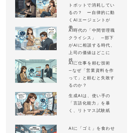
トボットで消耗してい
るの？ ー自律的に動
くAIエージェントが
働...
AI時代の「中間管理職
クライシス」 —部下
がAIに相談する時代、
上司の価値はどこに
残...
AIに仕事を頼む技術
—なぜ「営業資料を作
って」と頼むと失敗す
るのか？
生成AIは、使い手の
「言語化能力」を暴
く、リトマス試験紙
AIに「ゴミ」を食わせ