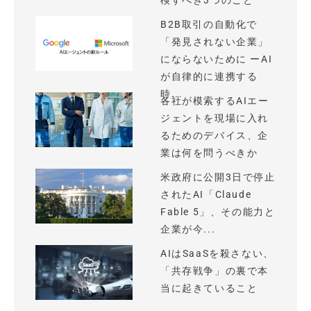
検すべき3つのこと
B2B取引の自動化で
「発見されない企業」
にならないために ーAI
が自律的に連携する
時...
各社が模索するAIエー
ジェントを現場に入れ
るためのデバイス、企
業は何を問うべきか
米政府に公開3日で停止
されたAI「Claude
Fable 5」、その能力と
企業が今...
AIはSaaSを殺さない、
「共存戦争」の裏で本
当に起きていること