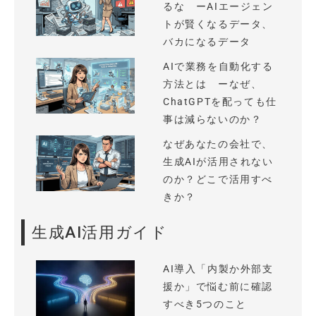
るな ーAIエージェン
トが賢くなるデータ、
バカになるデータ
AIで業務を自動化する
方法とは ーなぜ、
ChatGPTを配っても仕
事は減らないのか？
なぜあなたの会社で、
生成AIが活用されない
のか？どこで活用すべ
きか？
生成AI活用ガイド
AI導入「内製か外部支
援か」で悩む前に確認
すべき5つのこと