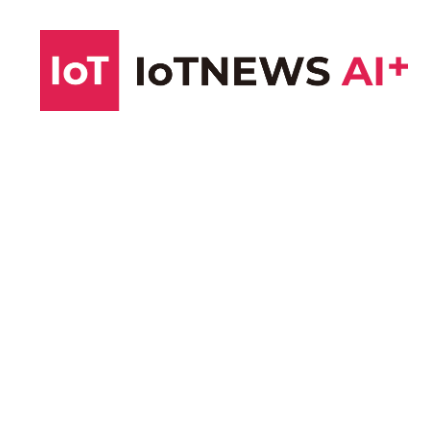
コ
ン
テ
ン
ツ
へ
ス
キ
ッ
プ