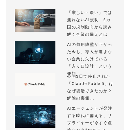
「厳しい・緩い」では
測れないAI規制、6カ
国の規制動向から読み
解く企業の備えとは
AIの費用障壁が下がっ
た今も、導入が進まな
い企業に欠けている
「入り口設計」という
発想
公開3日で停止された
「Claude Fable 5」は
なぜ復活できたのか？
解除の裏側...
AIエージェントが発注
する時代に備える、サ
プライヤーが今すぐ点