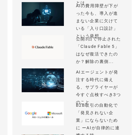
とは
AIの費用障壁が下が
った今も、導入が進
まない企業に欠けて
いる「入り口設計」
という発想
公開3日で停止された
「Claude Fable 5」
はなぜ復活できたの
か？解除の裏側...
AIエージェントが発
注する時代に備え
る、サプライヤーが
今すぐ点検すべき3つ
のこと
B2B取引の自動化で
「発見されない企
業」にならないため
に ーAIが自律的に連