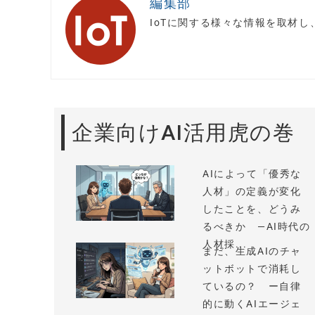
編集部
IoTに関する様々な情報を取材
企業向けAI活用虎の巻
AIによって「優秀な
人材」の定義が変化
したことを、どうみ
るべきか —AI時代の
人材採...
まだ、生成AIのチャ
ットボットで消耗し
ているの？ ー自律
的に動くAIエージェ