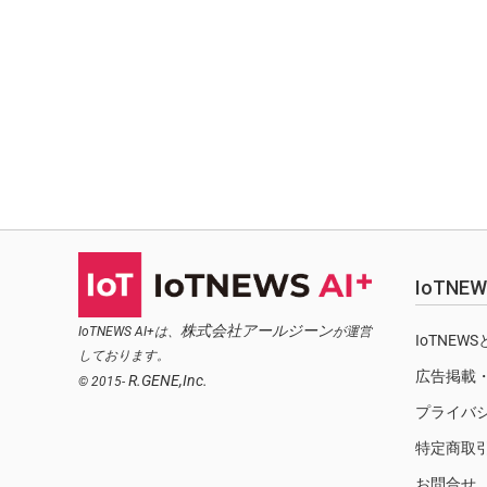
IoTN
株式会社アールジーン
IoTNEWS AI+は、
が運営
IoTNEW
しております。
広告掲載
R.GENE,Inc.
© 2015-
プライバ
特定商取
お問合せ