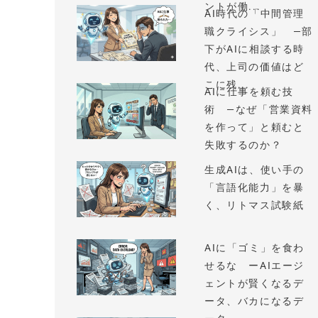
ントが働...
AI時代の「中間管理
職クライシス」 —部
下がAIに相談する時
代、上司の価値はど
こに残...
AIに仕事を頼む技
術 —なぜ「営業資料
を作って」と頼むと
失敗するのか？
生成AIは、使い手の
「言語化能力」を暴
く、リトマス試験紙
AIに「ゴミ」を食わ
せるな ーAIエージ
ェントが賢くなるデ
ータ、バカになるデ