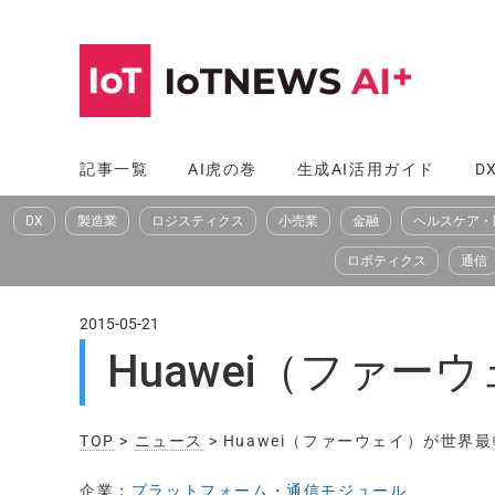
コ
ン
テ
ン
ツ
記事一覧
AI虎の巻
生成AI活用ガイド
D
へ
DX
製造業
ロジスティクス
小売業
金融
ヘルスケア・
ス
キ
ロボティクス
通信
ッ
プ
2015-05-21
Huawei（ファー
TOP
>
ニュース
> Huawei（ファーウェイ）が世界最
企業：
プラットフォーム・通信モジュール