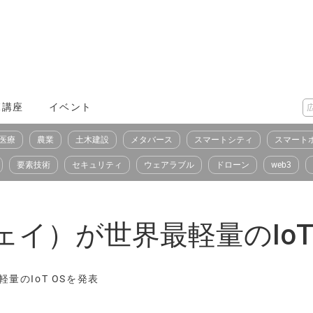
X講座
イベント
医療
農業
土木建設
メタバース
スマートシティ
スマート
要素技術
セキュリティ
ウェアラブル
ドローン
web3
ウェイ）が世界最軽量のIoT
軽量のIoT OSを発表