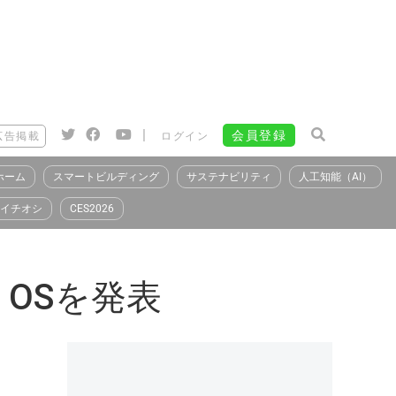
|
会員登録
広告掲載
ログイン
ホーム
スマートビルディング
サステナビリティ
人工知能（AI）
イチオシ
CES2026
 OSを発表