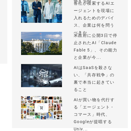
携する時...
各社が模索するAIエ
ージェントを現場に
入れるためのデバイ
ス、企業は何を問う
べきか
米政府に公開3日で停
止されたAI「Claude
Fable 5」、その能力
と企業が今...
AIはSaaSを殺さな
い、「共存戦争」の
裏で本当に起きてい
ること
AIが買い物を代行す
る「エージェント・
コマース」時代、
Googleが提唱する
Univ...