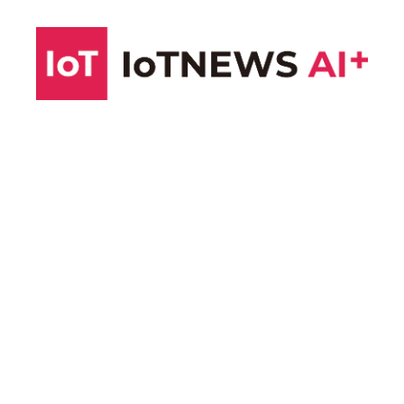
コ
ン
テ
ン
ツ
へ
ス
キ
ッ
プ