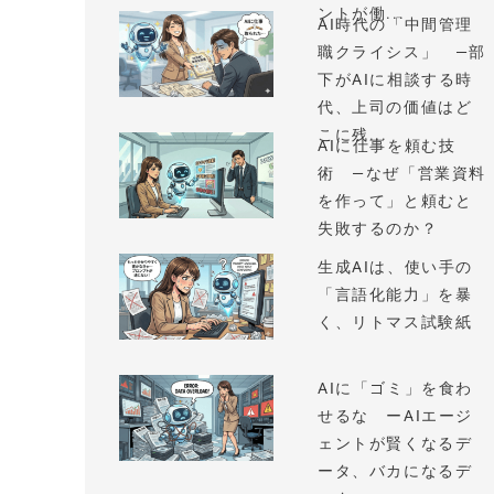
ントが働...
AI時代の「中間管理
職クライシス」 —部
下がAIに相談する時
代、上司の価値はど
こに残...
AIに仕事を頼む技
術 —なぜ「営業資料
を作って」と頼むと
失敗するのか？
生成AIは、使い手の
「言語化能力」を暴
く、リトマス試験紙
AIに「ゴミ」を食わ
せるな ーAIエージ
ェントが賢くなるデ
ータ、バカになるデ