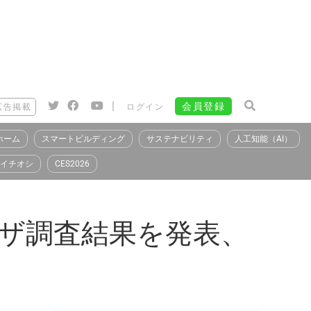
|
会員登録
広告掲載
ログイン
ホーム
スマートビルディング
サステナビリティ
人工知能（AI）
イチオシ
CES2026
ーザ調査結果を発表、