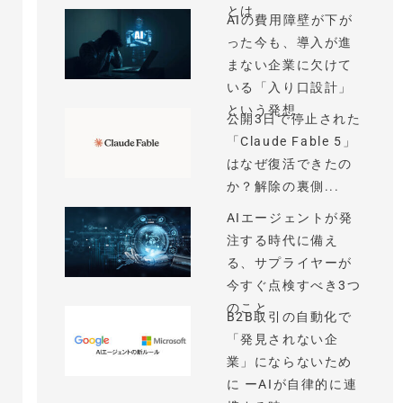
とは
AIの費用障壁が下が
った今も、導入が進
まない企業に欠けて
いる「入り口設計」
という発想
公開3日で停止された
「Claude Fable 5」
はなぜ復活できたの
か？解除の裏側...
AIエージェントが発
注する時代に備え
る、サプライヤーが
今すぐ点検すべき3つ
のこと
B2B取引の自動化で
「発見されない企
業」にならないため
に ーAIが自律的に連