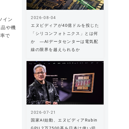
2026-08-04
ツイン
エヌビディアが40億ドルを投じた
製品や機
「シリコンフォトニクス」とは何
同率で
か ―AIデータセンターは電気配
線の限界を越えられるか
2026-07-21
国家AI始動、エヌビディアRubin
GPU 2万7500基を日本は使い切