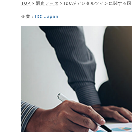
TOP
>
調査データ
> IDCがデジタルツインに関す
企業：
IDC Japan