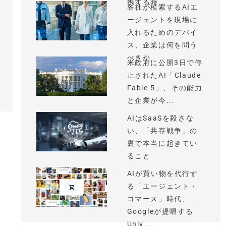
携する時...
各社が模索するAIエ
ージェントを現場に
入れるためのデバイ
ス、企業は何を問う
べきか
米政府に公開3日で停
止されたAI「Claude
Fable 5」、その能力
と企業が今...
AIはSaaSを殺さな
い、「共存戦争」の
裏で本当に起きてい
ること
AIが買い物を代行す
る「エージェント・
コマース」時代、
Googleが提唱する
Univ...