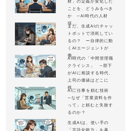
材」の定義が変化した
ことを、どうみるべき
か —AI時代の人材
採...
まだ、生成AIのチャッ
トボットで消耗してい
るの？ ー自律的に動
くAIエージェントが
働...
AI時代の「中間管理職
クライシス」 —部下
がAIに相談する時代、
上司の価値はどこに
残...
AIに仕事を頼む技術
—なぜ「営業資料を作
って」と頼むと失敗す
るのか？
生成AIは、使い手の
「言語化能力」を暴