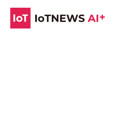
コ
ン
テ
ン
ツ
へ
ス
キ
ッ
プ