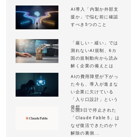
AI導入「内製か外部支
援か」で悩む前に確認
すべき5つのこと
「厳しい・緩い」では
測れないAI規制、6カ
国の規制動向から読み
解く企業の備えとは
AIの費用障壁が下がっ
た今も、導入が進まな
い企業に欠けている
「入り口設計」という
発想
公開3日で停止された
「Claude Fable 5」は
なぜ復活できたのか？
解除の裏側...