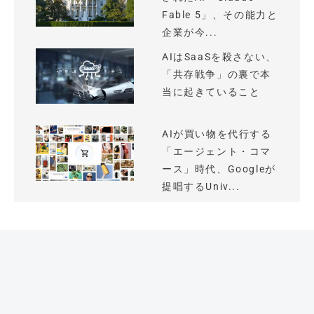
Fable 5」、その能力と
企業が今...
AIはSaaSを殺さない、
「共存戦争」の裏で本
当に起きていること
AIが買い物を代行する
「エージェント・コマ
ース」時代、Googleが
提唱するUniv...