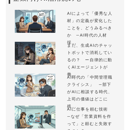
AIによって「優秀な人
材」の定義が変化した
ことを、どうみるべき
か —AI時代の人材
採...
まだ、生成AIのチャッ
トボットで消耗してい
るの？ ー自律的に動
くAIエージェントが
働...
AI時代の「中間管理職
クライシス」 —部下
がAIに相談する時代、
上司の価値はどこに
残...
AIに仕事を頼む技術
—なぜ「営業資料を作
って」と頼むと失敗す