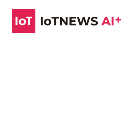
コ
ン
テ
ン
ツ
へ
ス
キ
ッ
プ