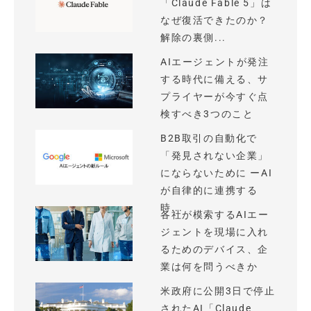
「Claude Fable 5」は
なぜ復活できたのか？
解除の裏側...
AIエージェントが発注
する時代に備える、サ
プライヤーが今すぐ点
検すべき3つのこと
B2B取引の自動化で
「発見されない企業」
にならないために ーAI
が自律的に連携する
時...
各社が模索するAIエー
ジェントを現場に入れ
るためのデバイス、企
業は何を問うべきか
米政府に公開3日で停止
されたAI「Claude