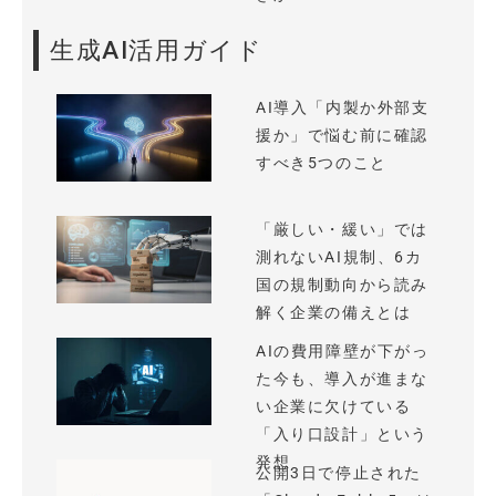
生成AI活用ガイド
AI導入「内製か外部支
援か」で悩む前に確認
すべき5つのこと
「厳しい・緩い」では
測れないAI規制、6カ
国の規制動向から読み
解く企業の備えとは
AIの費用障壁が下がっ
た今も、導入が進まな
い企業に欠けている
「入り口設計」という
発想
公開3日で停止された