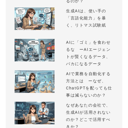
るのか？
生成AIは、使い手の
「言語化能力」を暴
く、リトマス試験紙
AIに「ゴミ」を食わせ
るな ーAIエージェン
トが賢くなるデータ、
バカになるデータ
AIで業務を自動化する
方法とは ーなぜ、
ChatGPTを配っても仕
事は減らないのか？
なぜあなたの会社で、
生成AIが活用されない
のか？どこで活用すべ
きか？