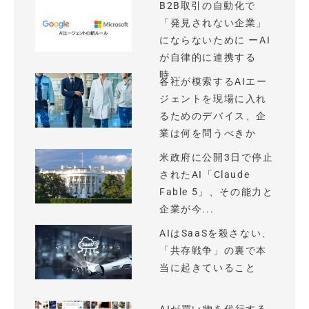
B2B取引の自動化で
「発見されない企業」
にならないために ーAI
が自律的に連携する
時...
各社が模索するAIエー
ジェントを現場に入れ
るためのデバイス、企
業は何を問うべきか
米政府に公開3日で停止
されたAI「Claude
Fable 5」、その能力と
企業が今...
AIはSaaSを殺さない、
「共存戦争」の裏で本
当に起きていること