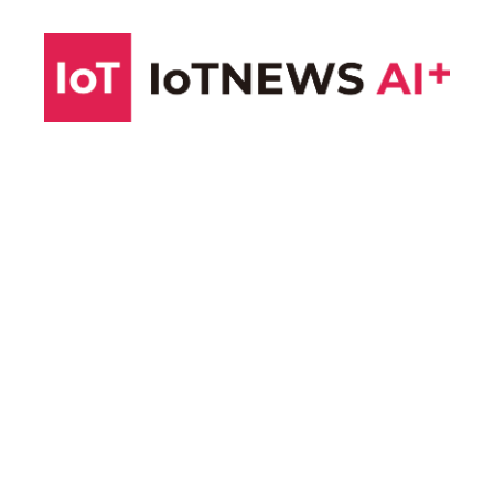
コ
ン
テ
ン
ツ
へ
ス
キ
ッ
プ