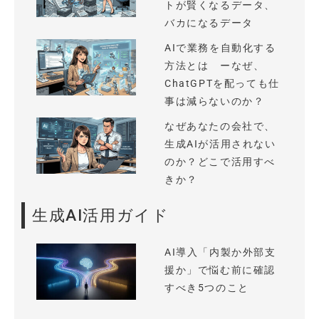
トが賢くなるデータ、
バカになるデータ
AIで業務を自動化する
方法とは ーなぜ、
ChatGPTを配っても仕
事は減らないのか？
なぜあなたの会社で、
生成AIが活用されない
のか？どこで活用すべ
きか？
生成AI活用ガイド
AI導入「内製か外部支
援か」で悩む前に確認
すべき5つのこと