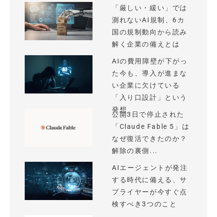
「厳しい・緩い」では
測れないAI規制、6カ
国の規制動向から読み
解く企業の備えとは
AIの費用障壁が下がっ
た今も、導入が進まな
い企業に欠けている
「入り口設計」という
発想
公開3日で停止された
「Claude Fable 5」は
なぜ復活できたのか？
解除の裏側...
AIエージェントが発注
する時代に備える、サ
プライヤーが今すぐ点
検すべき3つのこと