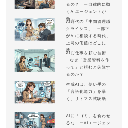
るの？ ー自律的に動
くAIエージェントが
働...
AI時代の「中間管理職
クライシス」 —部下
がAIに相談する時代、
上司の価値はどこに
残...
AIに仕事を頼む技術
—なぜ「営業資料を作
って」と頼むと失敗す
るのか？
生成AIは、使い手の
「言語化能力」を暴
く、リトマス試験紙
AIに「ゴミ」を食わせ
るな ーAIエージェン