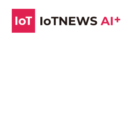
コ
ン
テ
ン
ツ
へ
ス
キ
ッ
プ