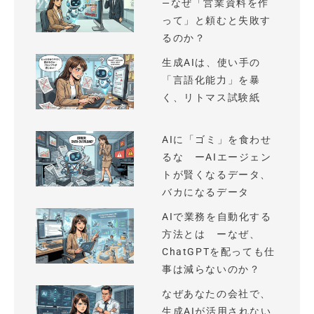
—なぜ「営業資料を作
って」と頼むと失敗す
るのか？
生成AIは、使い手の
「言語化能力」を暴
く、リトマス試験紙
AIに「ゴミ」を食わせ
るな ーAIエージェン
トが賢くなるデータ、
バカになるデータ
AIで業務を自動化する
方法とは ーなぜ、
ChatGPTを配っても仕
事は減らないのか？
なぜあなたの会社で、
生成AIが活用されない