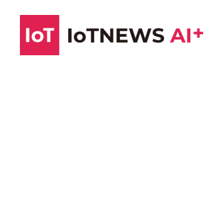
コ
ン
テ
ン
ツ
へ
ス
キ
ッ
プ