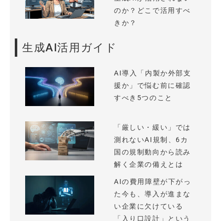
のか？どこで活用すべ
きか？
生成AI活用ガイド
AI導入「内製か外部支
援か」で悩む前に確認
すべき5つのこと
「厳しい・緩い」では
測れないAI規制、6カ
国の規制動向から読み
解く企業の備えとは
AIの費用障壁が下がっ
た今も、導入が進まな
い企業に欠けている
「入り口設計」という