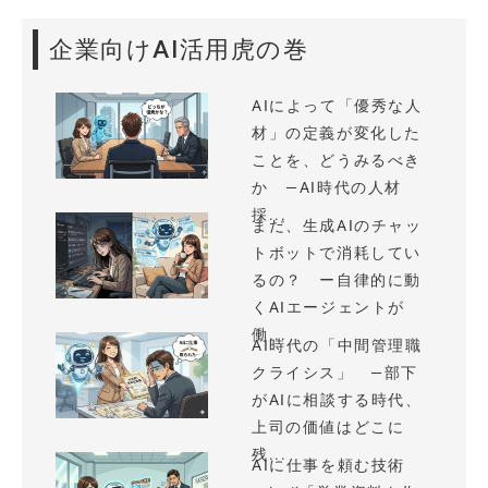
企業向けAI活用虎の巻
AIによって「優秀な人
材」の定義が変化した
ことを、どうみるべき
か —AI時代の人材
採...
まだ、生成AIのチャッ
トボットで消耗してい
るの？ ー自律的に動
くAIエージェントが
働...
AI時代の「中間管理職
クライシス」 —部下
がAIに相談する時代、
上司の価値はどこに
残...
AIに仕事を頼む技術