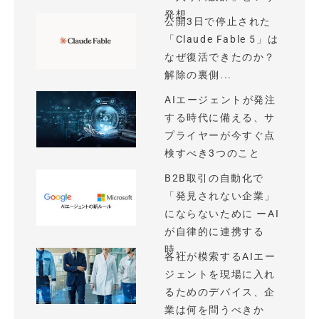
発想
公開3日で停止された
「Claude Fable 5」は
なぜ復活できたのか？
解除の裏側...
AIエージェントが発注
する時代に備える、サ
プライヤーが今すぐ点
検すべき3つのこと
B2B取引の自動化で
「発見されない企業」
にならないために ーAI
が自律的に連携する
時...
各社が模索するAIエー
ジェントを現場に入れ
るためのデバイス、企
業は何を問うべきか