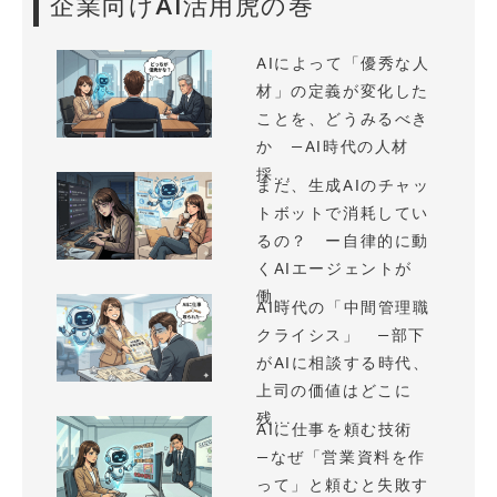
企業向けAI活用虎の巻
AIによって「優秀な人
材」の定義が変化した
ことを、どうみるべき
か —AI時代の人材
採...
まだ、生成AIのチャッ
トボットで消耗してい
るの？ ー自律的に動
くAIエージェントが
働...
AI時代の「中間管理職
クライシス」 —部下
がAIに相談する時代、
上司の価値はどこに
残...
AIに仕事を頼む技術
—なぜ「営業資料を作
って」と頼むと失敗す