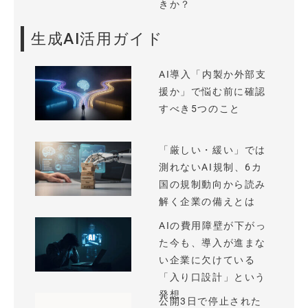
きか？
生成AI活用ガイド
AI導入「内製か外部支
援か」で悩む前に確認
すべき5つのこと
「厳しい・緩い」では
測れないAI規制、6カ
国の規制動向から読み
解く企業の備えとは
AIの費用障壁が下がっ
た今も、導入が進まな
い企業に欠けている
「入り口設計」という
発想
公開3日で停止された