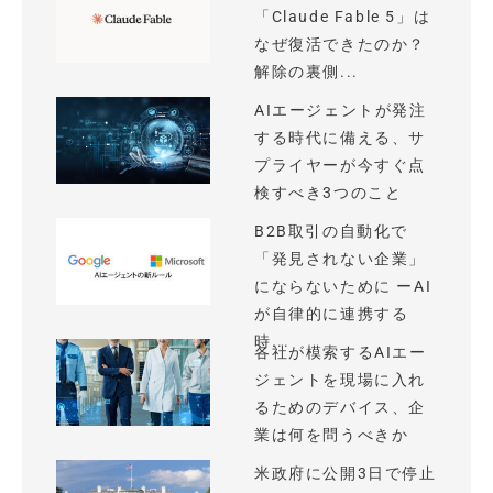
「Claude Fable 5」は
なぜ復活できたのか？
解除の裏側...
AIエージェントが発注
する時代に備える、サ
プライヤーが今すぐ点
検すべき3つのこと
B2B取引の自動化で
「発見されない企業」
にならないために ーAI
が自律的に連携する
時...
各社が模索するAIエー
ジェントを現場に入れ
るためのデバイス、企
業は何を問うべきか
米政府に公開3日で停止