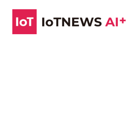
コ
ン
テ
ン
ツ
へ
ス
キ
ッ
プ