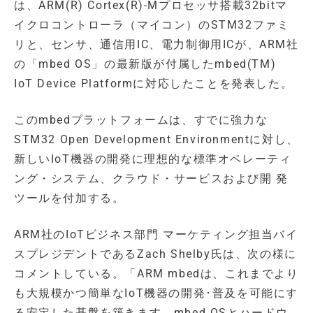
は、ARM(R) Cortex(R)-Mプロセッサ搭載32bitマ
イクロコントローラ（マイコン）のSTM32ファミ
リと、センサ、通信用IC、電力制御用ICが、ARM社
の「mbed OS」の最新版が付属したmbed(TM)
IoT Device Platformに対応したことを発表した。
このmbedプラットフォームは、すでに強力な
STM32 Open Development Environmentに対し、
新しいIoT機器の開発に理想的な標準オペレーティ
ング・システム、クラウド・サービスおよび開 発
ツールを付加する。
ARM社のIoTビジネス部門 マーケティング担当バイ
スプレジデントであるZach Shelby氏は、次の様に
コメントしている。「ARM mbedは、これまでより
も大規模かつ簡単なIoT機器の開発･普及を可能にす
る安定した基盤を築きます。mbed OSとハードウ