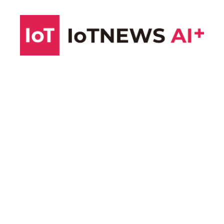
コ
ン
テ
ン
ツ
へ
ス
キ
ッ
プ