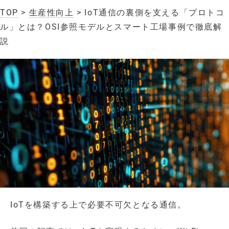
TOP
>
生産性向上
> IoT通信の裏側を支える「プロトコ
ル」とは？OSI参照モデルとスマート工場事例で徹底解
説
IoTを構築する上で必要不可欠となる通信。