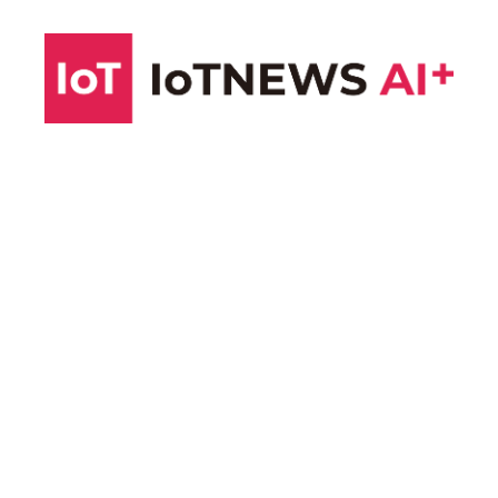
コ
ン
テ
ン
ツ
へ
ス
キ
ッ
プ