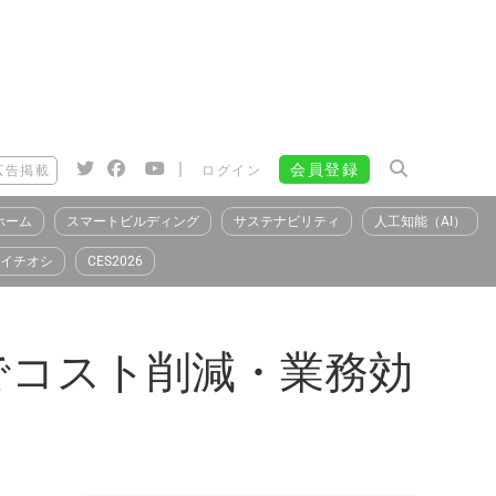
|
会員登録
広告掲載
ログイン
ホーム
スマートビルディング
サステナビリティ
人工知能（AI）
イチオシ
CES2026
でコスト削減・業務効