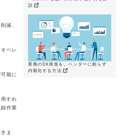
説
ト削減、
、オペレ
業務のDX推進を、ベンダーに頼らず
内製化する方法
が可能に
活用すれ
記録作業
できま