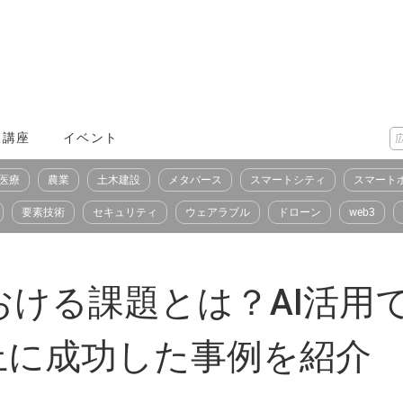
X講座
イベント
医療
農業
土木建設
メタバース
スマートシティ
スマート
要素技術
セキュリティ
ウェアラブル
ドローン
web3
おける課題とは？AI活用
上に成功した事例を紹介