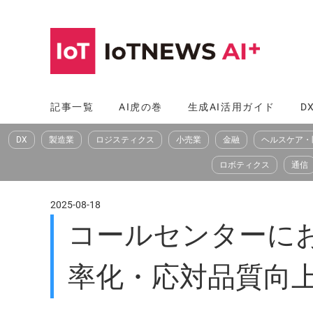
コ
ン
テ
ン
ツ
記事一覧
AI虎の巻
生成AI活用ガイド
D
へ
DX
製造業
ロジスティクス
小売業
金融
ヘルスケア・
ス
キ
ロボティクス
通信
ッ
プ
2025-08-18
コールセンターに
率化・応対品質向