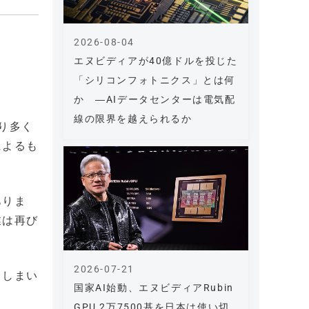
2026-08-04
エヌビディアが40億ドルを投じた
「シリコンフォトニクス」とは何
か ―AIデータセンターは電気配
線の限界を越えられるか
り多く
によるも
ありま
業は再び
2026-07-21
てしまい
国家AI始動、エヌビディアRubin
GPU 2万7500基を日本は使い切