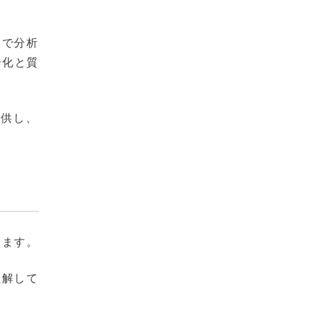
ムで分析
一化と質
提供し、
します。
理解して