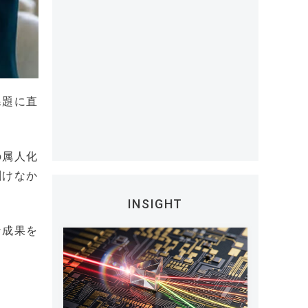
課題に直
の属人化
割けなか
INSIGHT
な成果を