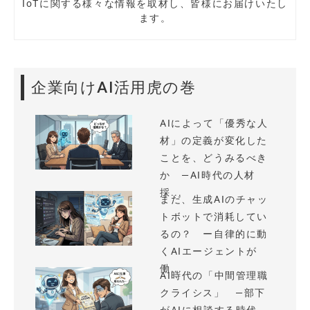
IoTに関する様々な情報を取材し、皆様にお届けいたし
ます。
企業向けAI活用虎の巻
AIによって「優秀な人
材」の定義が変化した
ことを、どうみるべき
か —AI時代の人材
採...
まだ、生成AIのチャッ
トボットで消耗してい
るの？ ー自律的に動
くAIエージェントが
働...
AI時代の「中間管理職
クライシス」 —部下