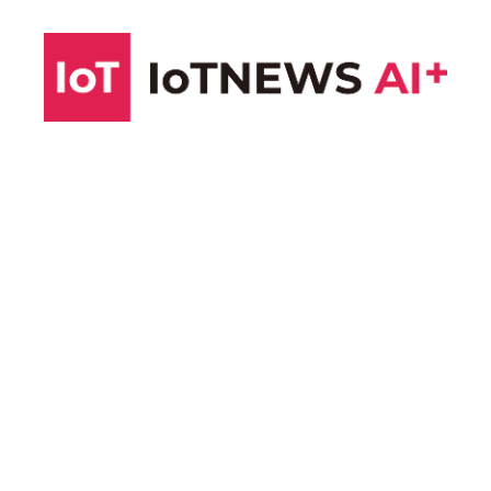
コ
ン
テ
ン
ツ
へ
ス
キ
ッ
プ