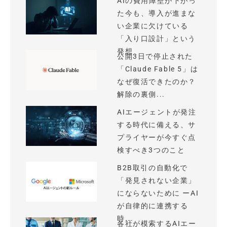
AIの費用障壁が下がっ
た今も、導入が進まな
い企業に欠けている
「入り口設計」という
発想
公開3日で停止された
「Claude Fable 5」は
なぜ復活できたのか？
解除の裏側...
AIエージェントが発注
する時代に備える、サ
プライヤーが今すぐ点
検すべき3つのこと
B2B取引の自動化で
「発見されない企業」
にならないために ーAI
が自律的に連携する
時...
各社が模索するAIエー