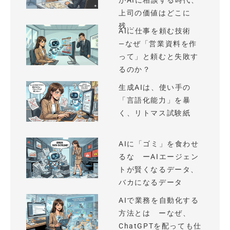
がAIに相談する時代、
上司の価値はどこに
残...
AIに仕事を頼む技術
—なぜ「営業資料を作
って」と頼むと失敗す
るのか？
生成AIは、使い手の
「言語化能力」を暴
く、リトマス試験紙
AIに「ゴミ」を食わせ
るな ーAIエージェン
トが賢くなるデータ、
バカになるデータ
AIで業務を自動化する
方法とは ーなぜ、
ChatGPTを配っても仕