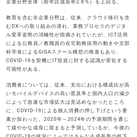
企業分野全体（前年比成長率2.8％）を上回る。
教育を含む非企業分野は、従来、クラウド移行を含
むDXへの取り組みの遅れ、業務プロセスのデジタ
ル変革姿勢の消極性が指摘されていたが、ICT活用
による公務員／教職員の在宅勤務採用の動きや文部
科学省によるGIGAスクール構想の推進もあり、
COVID-19を契機にIT投資に対する認識が変化する
可能性がある。
消費者については、従来、支出における構成比が高
いモバイルデバイスの高い普及率と国内人口の減少
によって急速な市場拡大は見込めなかったところ
に、COVID-19による個人消費の押し下げという要
素が加わった。2020年～2024年の予測期間を通じ
て緩やかな成長に留まると予測しているが、今後の
COVID-19の状況によってはさらなる成長率の低下