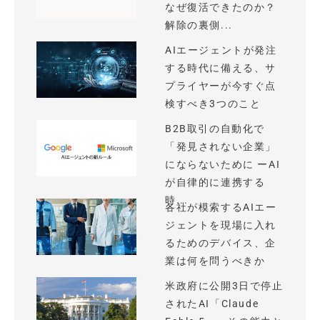
なぜ復活できたのか？
解除の裏側...
AIエージェントが発注
する時代に備える、サ
プライヤーが今すぐ点
検すべき3つのこと
B2B取引の自動化で
「発見されない企業」
にならないために ーAI
が自律的に連携する
時...
各社が模索するAIエー
ジェントを現場に入れ
るためのデバイス、企
業は何を問うべきか
米政府に公開3日で停止
されたAI「Claude