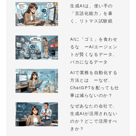
生成AIは、使い手の
「言語化能力」を暴
く、リトマス試験紙
AIに「ゴミ」を食わせ
るな ーAIエージェン
トが賢くなるデータ、
バカになるデータ
AIで業務を自動化する
方法とは ーなぜ、
ChatGPTを配っても仕
事は減らないのか？
なぜあなたの会社で、
生成AIが活用されない
のか？どこで活用すべ
きか？