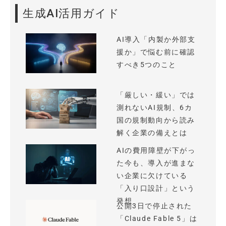
生成AI活用ガイド
AI導入「内製か外部支
援か」で悩む前に確認
すべき5つのこと
「厳しい・緩い」では
測れないAI規制、6カ
国の規制動向から読み
解く企業の備えとは
AIの費用障壁が下がっ
た今も、導入が進まな
い企業に欠けている
「入り口設計」という
発想
公開3日で停止された
「Claude Fable 5」は