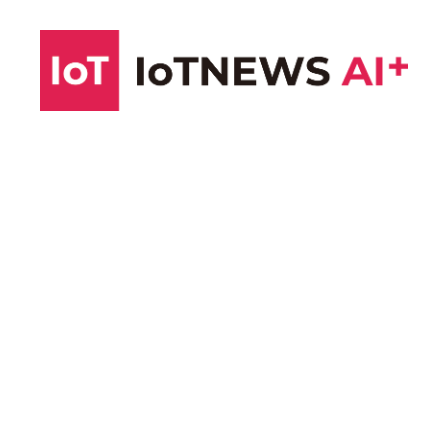
コ
ン
テ
ン
ツ
へ
ス
キ
ッ
プ