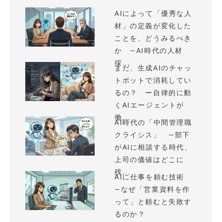
AIによって「優秀な人
材」の定義が変化した
ことを、どうみるべき
か —AI時代の人材
採...
まだ、生成AIのチャッ
トボットで消耗してい
るの？ ー自律的に動
くAIエージェントが
働...
AI時代の「中間管理職
クライシス」 —部下
がAIに相談する時代、
上司の価値はどこに
残...
AIに仕事を頼む技術
—なぜ「営業資料を作
って」と頼むと失敗す
るのか？