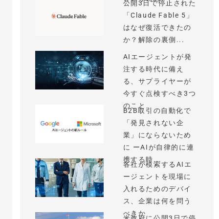
公開3日で停止された
「Claude Fable 5」
はなぜ復活できたの
か？解除の裏側...
AIエージェントが発
注する時代に備え
る、サプライヤーが
今すぐ点検すべき3つ
のこと
B2B取引の自動化で
「発見されない企
業」にならないため
に ーAIが自律的に連
携する時...
各社が模索するAIエ
ージェントを現場に
入れるためのデバイ
ス、企業は何を問う
べきか
米政府に公開3日で停