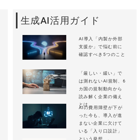
生成AI活用ガイド
AI導入「内製か外部
支援か」で悩む前に
確認すべき5つのこと
「厳しい・緩い」で
は測れないAI規制、6
カ国の規制動向から
読み解く企業の備え
とは
AIの費用障壁が下が
った今も、導入が進
まない企業に欠けて
いる「入り口設計」
という発想