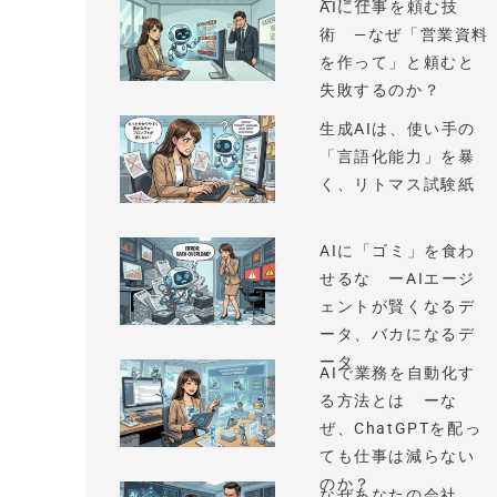
AIに仕事を頼む技
術 —なぜ「営業資料
を作って」と頼むと
失敗するのか？
生成AIは、使い手の
「言語化能力」を暴
く、リトマス試験紙
AIに「ゴミ」を食わ
せるな ーAIエージ
ェントが賢くなるデ
ータ、バカになるデ
ータ
AIで業務を自動化す
る方法とは ーな
ぜ、ChatGPTを配っ
ても仕事は減らない
のか？
なぜあなたの会社