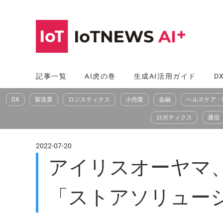
コ
ン
テ
ン
ツ
記事一覧
AI虎の巻
生成AI活用ガイド
D
へ
DX
製造業
ロジスティクス
小売業
金融
ヘルスケア・
ス
キ
ロボティクス
通信
ッ
プ
2022-07-20
アイリスオーヤマ
「ストアソリュー