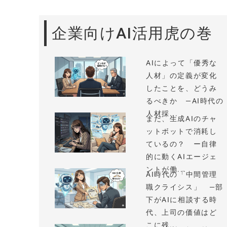
企業向けAI活用虎の巻
AIによって「優秀な
人材」の定義が変化
したことを、どうみ
るべきか —AI時代の
人材採...
まだ、生成AIのチャ
ットボットで消耗し
ているの？ ー自律
的に動くAIエージェ
ントが働...
AI時代の「中間管理
職クライシス」 —部
下がAIに相談する時
代、上司の価値はど
こに残...