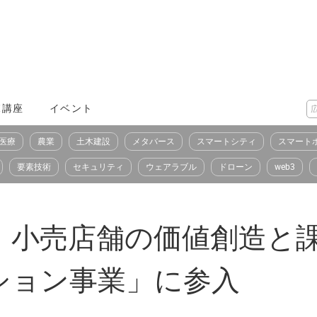
X講座
イベント
医療
農業
土木建設
メタバース
スマートシティ
スマート
要素技術
セキュリティ
ウェアラブル
ドローン
web3
、小売店舗の価値創造と
ション事業」に参入