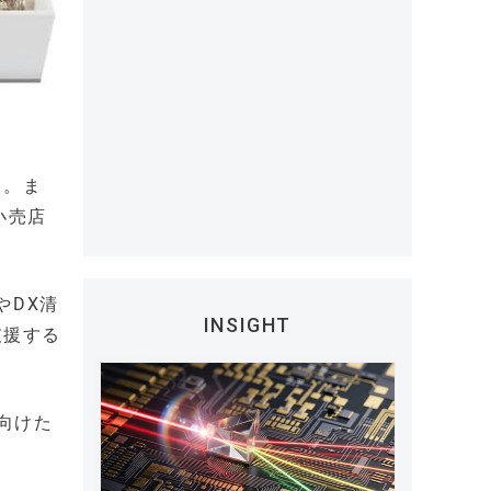
る。ま
小売店
やDX清
INSIGHT
支援する
向けた