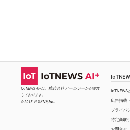
IoTN
株式会社アールジーン
IoTNEWS AI+は、
が運営
IoTNEW
しております。
広告掲載
R.GENE,Inc.
© 2015-
プライバ
特定商取
お問合せ