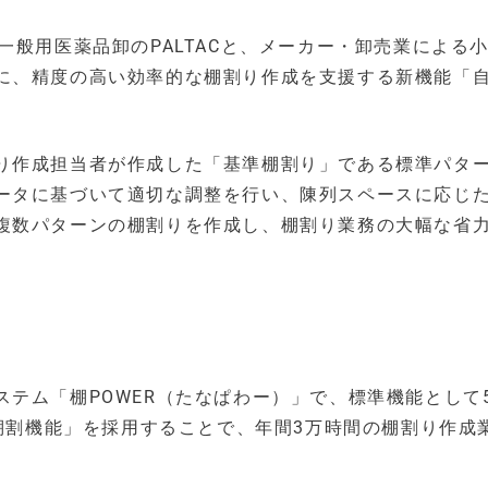
一般用医薬品卸のPALTACと、メーカー・卸売業による
に、精度の高い効率的な棚割り作成を支援する新機能「
り作成担当者が作成した「基準棚割り」である標準パタ
ータに基づいて適切な調整を行い、陳列スペースに応じ
複数パターンの棚割りを作成し、棚割り業務の大幅な省
テム「棚POWER（たなぱわー）」で、標準機能として
動棚割機能」を採用することで、年間3万時間の棚割り作成