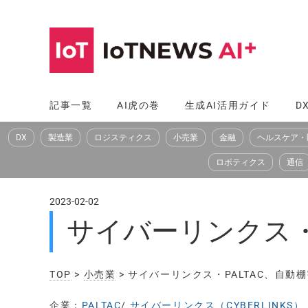
コ
ン
テ
ン
ツ
記事一覧
AI虎の巻
生成AI活用ガイド
D
へ
DX
製造業
ロジスティクス
小売業
金融
ヘルスケア・
ス
キ
ロボティクス
通信
ッ
プ
2023-02-02
サイバーリンクス・
TOP
>
小売業
> サイバーリンクス・PALTAC、自動
企業：
PALTAC
/
サイバーリンクス（CYBERLINKS）