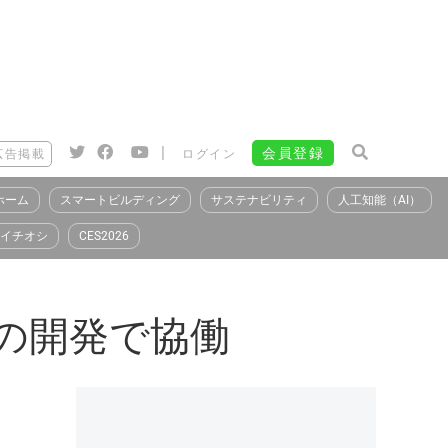
|
会員登録
広告掲載
ログイン
ホーム
スマートビルディング
サステナビリティ
人工知能（AI）
イチオシ
CES2026
能の開発で協働