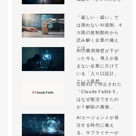
「厳しい・緩い」で
は測れないAI規制、6
カ国の規制動向から
読み解く企業の備え
とは
AIの費用障壁が下が
った今も、導入が進
まない企業に欠けて
いる「入り口設計」
という発想
公開3日で停止された
「Claude Fable 5」
はなぜ復活できたの
か？解除の裏側...
AIエージェントが発
注する時代に備え
る、サプライヤーが