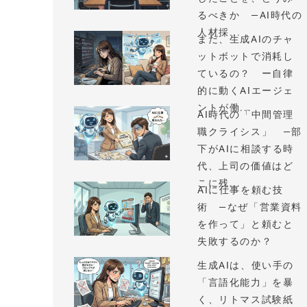
るべきか —AI時代の
人材採...
まだ、生成AIのチャ
ットボットで消耗し
ているの？ ー自律
的に動くAIエージェ
ントが働...
AI時代の「中間管理
職クライシス」 —部
下がAIに相談する時
代、上司の価値はど
こに残...
AIに仕事を頼む技
術 —なぜ「営業資料
を作って」と頼むと
失敗するのか？
生成AIは、使い手の
「言語化能力」を暴
く、リトマス試験紙