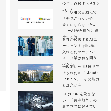
今すぐ点検すべき3つ
のこと
B2B取引の自動化で
「発見されない企
業」にならないため
に ーAIが自律的に連
携する時...
各社が模索するAIエ
ージェントを現場に
入れるためのデバイ
ス、企業は何を問う
べきか
米政府に公開3日で停
止されたAI「Claude
Fable 5」、その能力
と企業が今...
AIはSaaSを殺さな
い、「共存戦争」の
裏で本当に起きてい