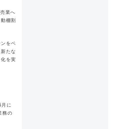
小売業へ
自動棚割
ーンをベ
た新たな
力化を実
5月に
業務の