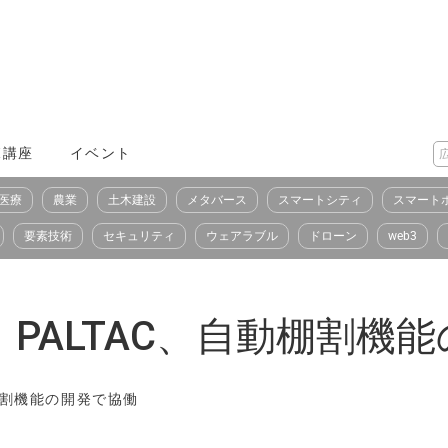
X講座
イベント
医療
農業
土木建設
メタバース
スマートシティ
スマート
要素技術
セキュリティ
ウェアラブル
ドローン
web3
PALTAC、自動棚割機
棚割機能の開発で協働