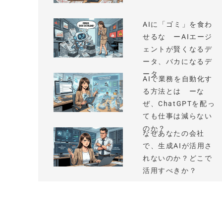
AIに「ゴミ」を食わ
せるな ーAIエージ
ェントが賢くなるデ
ータ、バカになるデ
ータ
AIで業務を自動化す
る方法とは ーな
ぜ、ChatGPTを配っ
ても仕事は減らない
のか？
なぜあなたの会社
で、生成AIが活用さ
れないのか？どこで
活用すべきか？