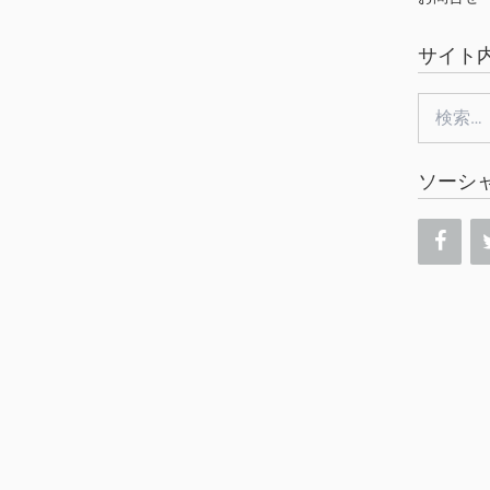
サイト
検
索:
ソーシ