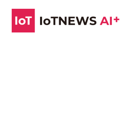
コ
ン
テ
ン
ツ
へ
ス
キ
ッ
プ