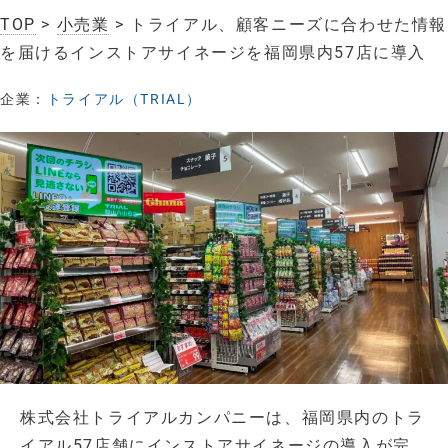
TOP
>
小売業
> トライアル、顧客ニーズに合わせた情報
を届けるインストアサイネージを福岡県内57店に導入
企業：
トライアル（TRIAL）
株式会社トライアルカンパニーは、福岡県内のトラ
イアル57店舗にインストアサイネージの導入が完