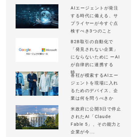
AIエージェントが発注
する時代に備える、サ
プライヤーが今すぐ点
検すべき3つのこと
B2B取引の自動化で
「発見されない企業」
にならないために ーAI
が自律的に連携する
時...
各社が模索するAIエー
ジェントを現場に入れ
るためのデバイス、企
業は何を問うべきか
米政府に公開3日で停止
されたAI「Claude
Fable 5」、その能力と
企業が今...