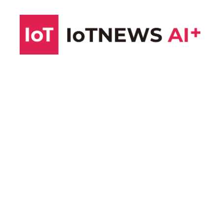
コ
ン
テ
ン
ツ
へ
ス
キ
ッ
プ