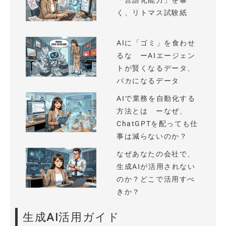
「言語化能力」を暴
く、リトマス試験紙
AIに「ゴミ」を食わせ
るな ーAIエージェン
トが賢くなるデータ、
バカになるデータ
AIで業務を自動化する
方法とは ーなぜ、
ChatGPTを配っても仕
事は減らないのか？
なぜあなたの会社で、
生成AIが活用されない
のか？どこで活用すべ
きか？
生成AI活用ガイド