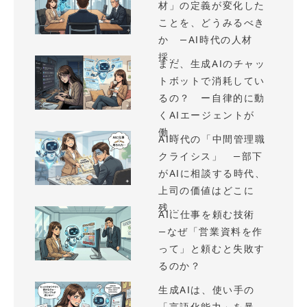
材」の定義が変化した
ことを、どうみるべき
か —AI時代の人材
採...
まだ、生成AIのチャッ
トボットで消耗してい
るの？ ー自律的に動
くAIエージェントが
働...
AI時代の「中間管理職
クライシス」 —部下
がAIに相談する時代、
上司の価値はどこに
残...
AIに仕事を頼む技術
—なぜ「営業資料を作
って」と頼むと失敗す
るのか？
生成AIは、使い手の