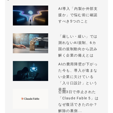
AI導入「内製か外部支
援か」で悩む前に確認
すべき5つのこと
「厳しい・緩い」では
測れないAI規制、6カ
国の規制動向から読み
解く企業の備えとは
AIの費用障壁が下がっ
た今も、導入が進まな
い企業に欠けている
「入り口設計」という
発想
公開3日で停止された
「Claude Fable 5」は
なぜ復活できたのか？
解除の裏側...