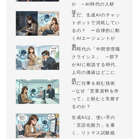
か —AI時代の人材
採...
まだ、生成AIのチャッ
トボットで消耗してい
るの？ ー自律的に動
くAIエージェントが
働...
AI時代の「中間管理職
クライシス」 —部下
がAIに相談する時代、
上司の価値はどこに
残...
AIに仕事を頼む技術
—なぜ「営業資料を作
って」と頼むと失敗す
るのか？
生成AIは、使い手の
「言語化能力」を暴
く、リトマス試験紙