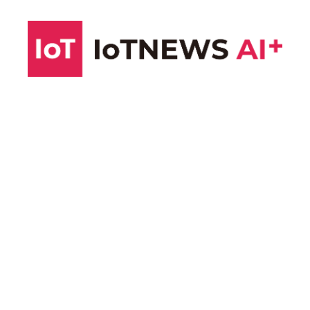
コ
ン
テ
ン
ツ
へ
ス
キ
ッ
プ