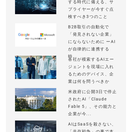
する時代に備える、サ
プライヤーが今すぐ点
検すべき3つのこと
B2B取引の自動化で
「発見されない企業」
にならないために ーAI
が自律的に連携する
時...
各社が模索するAIエー
ジェントを現場に入れ
るためのデバイス、企
業は何を問うべきか
米政府に公開3日で停止
されたAI「Claude
Fable 5」、その能力と
企業が今...
AIはSaaSを殺さない、
「共存戦争」の裏で本