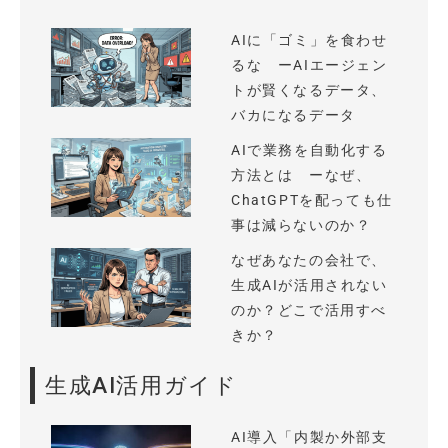
AIに「ゴミ」を食わせ
るな ーAIエージェン
トが賢くなるデータ、
バカになるデータ
AIで業務を自動化する
方法とは ーなぜ、
ChatGPTを配っても仕
事は減らないのか？
なぜあなたの会社で、
生成AIが活用されない
のか？どこで活用すべ
きか？
生成AI活用ガイド
AI導入「内製か外部支