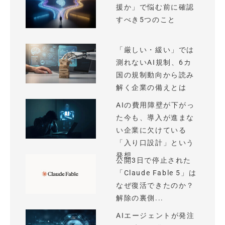
援か」で悩む前に確認
すべき5つのこと
「厳しい・緩い」では
測れないAI規制、6カ
国の規制動向から読み
解く企業の備えとは
AIの費用障壁が下がっ
た今も、導入が進まな
い企業に欠けている
「入り口設計」という
発想
公開3日で停止された
「Claude Fable 5」は
なぜ復活できたのか？
解除の裏側...
AIエージェントが発注