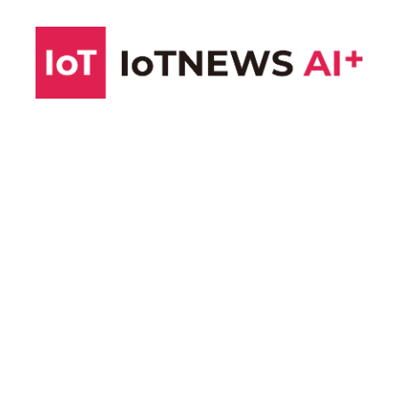
コ
ン
テ
ン
ツ
へ
ス
キ
ッ
プ