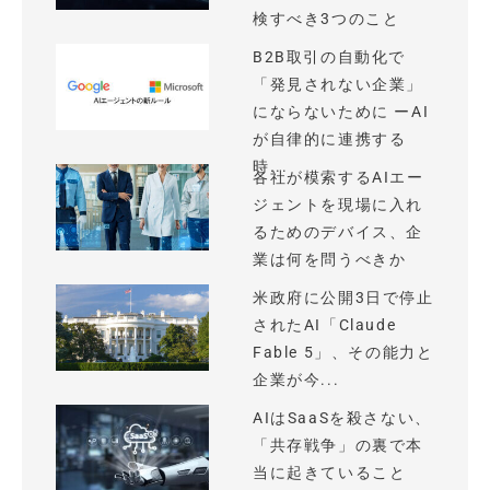
検すべき3つのこと
B2B取引の自動化で
「発見されない企業」
にならないために ーAI
が自律的に連携する
時...
各社が模索するAIエー
ジェントを現場に入れ
るためのデバイス、企
業は何を問うべきか
米政府に公開3日で停止
されたAI「Claude
Fable 5」、その能力と
企業が今...
AIはSaaSを殺さない、
「共存戦争」の裏で本
当に起きていること