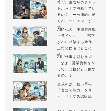
まだ、生成AIのチャッ
トボットで消耗してい
るの？ ー自律的に動
くAIエージェントが
働...
AI時代の「中間管理職
クライシス」 —部下
がAIに相談する時代、
上司の価値はどこに
残...
AIに仕事を頼む技術
—なぜ「営業資料を作
って」と頼むと失敗す
るのか？
生成AIは、使い手の
「言語化能力」を暴
く、リトマス試験紙