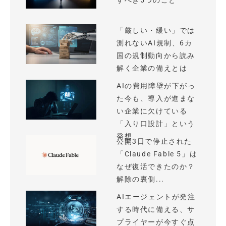
すべき5つのこと
「厳しい・緩い」では
測れないAI規制、6カ
国の規制動向から読み
解く企業の備えとは
AIの費用障壁が下がっ
た今も、導入が進まな
い企業に欠けている
「入り口設計」という
発想
公開3日で停止された
「Claude Fable 5」は
なぜ復活できたのか？
解除の裏側...
AIエージェントが発注
する時代に備える、サ
プライヤーが今すぐ点