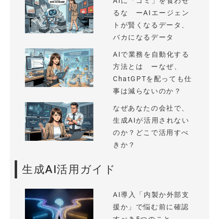
AIに「ゴミ」を食わせ
るな ーAIエージェン
トが賢くなるデータ、
バカになるデータ
AIで業務を自動化する
方法とは ーなぜ、
ChatGPTを配っても仕
事は減らないのか？
なぜあなたの会社で、
生成AIが活用されない
のか？どこで活用すべ
きか？
生成AI活用ガイド
AI導入「内製か外部支
援か」で悩む前に確認