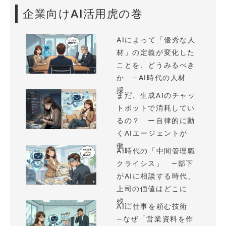
企業向けAI活用虎の巻
AIによって「優秀な人
材」の定義が変化した
ことを、どうみるべき
か —AI時代の人材
採...
まだ、生成AIのチャッ
トボットで消耗してい
るの？ ー自律的に動
くAIエージェントが
働...
AI時代の「中間管理職
クライシス」 —部下
がAIに相談する時代、
上司の価値はどこに
残...
AIに仕事を頼む技術
—なぜ「営業資料を作