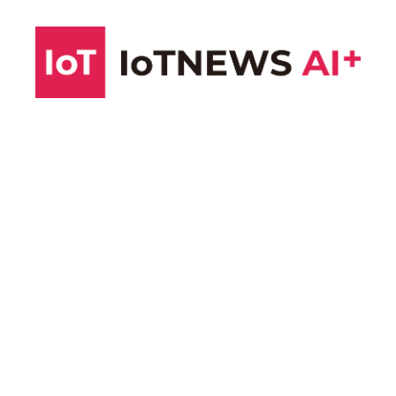
コ
ン
テ
ン
ツ
へ
ス
キ
ッ
プ