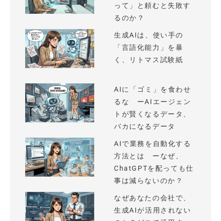
って」と頼むと失敗す
るのか？
生成AIは、使い手の
「言語化能力」を暴
く、リトマス試験紙
AIに「ゴミ」を食わせ
るな ーAIエージェン
トが賢くなるデータ、
バカになるデータ
AIで業務を自動化する
方法とは ーなぜ、
ChatGPTを配っても仕
事は減らないのか？
なぜあなたの会社で、
生成AIが活用されない