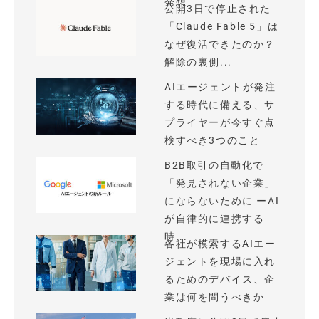
発想
公開3日で停止された
「Claude Fable 5」は
なぜ復活できたのか？
解除の裏側...
AIエージェントが発注
する時代に備える、サ
プライヤーが今すぐ点
検すべき3つのこと
B2B取引の自動化で
「発見されない企業」
にならないために ーAI
が自律的に連携する
時...
各社が模索するAIエー
ジェントを現場に入れ
るためのデバイス、企
業は何を問うべきか