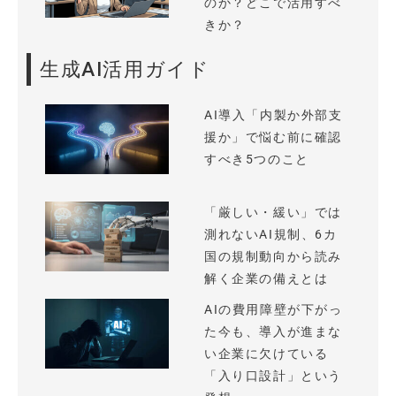
のか？どこで活用すべ
きか？
生成AI活用ガイド
AI導入「内製か外部支
援か」で悩む前に確認
すべき5つのこと
「厳しい・緩い」では
測れないAI規制、6カ
国の規制動向から読み
解く企業の備えとは
AIの費用障壁が下がっ
た今も、導入が進まな
い企業に欠けている
「入り口設計」という