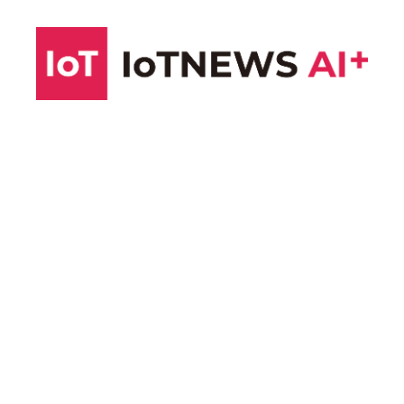
コ
ン
テ
ン
ツ
へ
ス
キ
ッ
プ