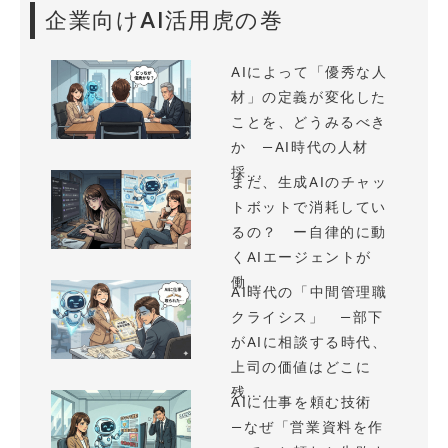
企業向けAI活用虎の巻
AIによって「優秀な人
材」の定義が変化した
ことを、どうみるべき
か —AI時代の人材
採...
まだ、生成AIのチャッ
トボットで消耗してい
るの？ ー自律的に動
くAIエージェントが
働...
AI時代の「中間管理職
クライシス」 —部下
がAIに相談する時代、
上司の価値はどこに
残...
AIに仕事を頼む技術
—なぜ「営業資料を作