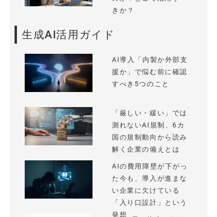
きか？
生成AI活用ガイド
AI導入「内製か外部支
援か」で悩む前に確認
すべき5つのこと
「厳しい・緩い」では
測れないAI規制、6カ
国の規制動向から読み
解く企業の備えとは
AIの費用障壁が下がっ
た今も、導入が進まな
い企業に欠けている
「入り口設計」という
発想