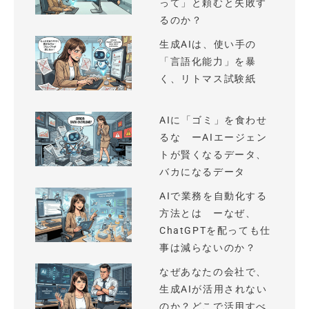
って」と頼むと失敗す
るのか？
生成AIは、使い手の
「言語化能力」を暴
く、リトマス試験紙
AIに「ゴミ」を食わせ
るな ーAIエージェン
トが賢くなるデータ、
バカになるデータ
AIで業務を自動化する
方法とは ーなぜ、
ChatGPTを配っても仕
事は減らないのか？
なぜあなたの会社で、
生成AIが活用されない
のか？どこで活用すべ