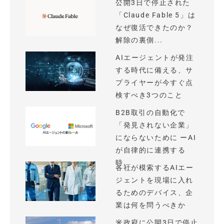
公開3日で停止された
「Claude Fable 5」は
なぜ復活できたのか？
解除の裏側...
AIエージェントが発注
する時代に備える、サ
プライヤーが今すぐ点
検すべき3つのこと
B2B取引の自動化で
「発見されない企業」
にならないために ーAI
が自律的に連携する
時...
各社が模索するAIエー
ジェントを現場に入れ
るためのデバイス、企
業は何を問うべきか
米政府に公開3日で停止