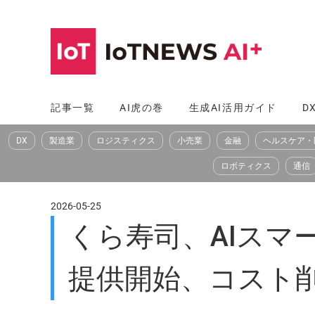
コ
ン
テ
ン
ツ
記事一覧
AI虎の巻
生成AI活用ガイド
D
へ
DX
製造業
ロジスティクス
小売業
金融
ヘルスケア・
ス
キ
ロボティクス
通信
ッ
プ
2026-05-25
くら寿司、AIスマ
提供開始、コスト