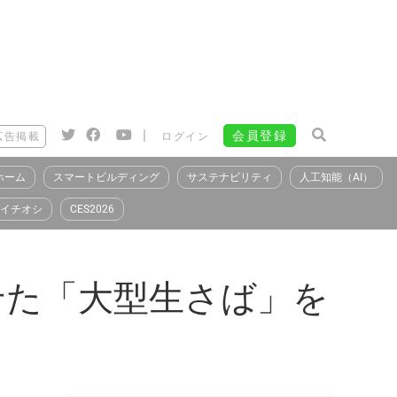
|
会員登録
広告掲載
ログイン
ホーム
スマートビルディング
サステナビリティ
人工知能（AI）
イチオシ
CES2026
せた「大型生さば」を