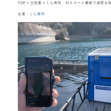
TOP
>
小売業
> くら寿司、AIスマート養殖で成育
企業：
くら寿司