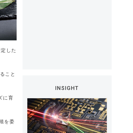
安定した
いること
INSIGHT
ズに育
殖を委