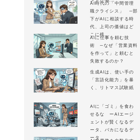
ントが働...
AI時代の「中間管理
職クライシス」 —部
下がAIに相談する時
代、上司の価値はど
こに残...
AIに仕事を頼む技
術 —なぜ「営業資料
を作って」と頼むと
失敗するのか？
生成AIは、使い手の
「言語化能力」を暴
く、リトマス試験紙
AIに「ゴミ」を食わ
せるな ーAIエージ
ェントが賢くなるデ
ータ、バカになるデ
ータ