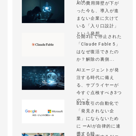
とは
AIの費用障壁が下が
った今も、導入が進
まない企業に欠けて
いる「入り口設計」
という発想
公開3日で停止された
「Claude Fable 5」
はなぜ復活できたの
か？解除の裏側...
AIエージェントが発
注する時代に備え
る、サプライヤーが
今すぐ点検すべき3つ
のこと
B2B取引の自動化で
「発見されない企
業」にならないため
に ーAIが自律的に連
携する時...