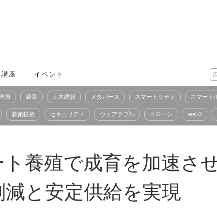
X講座
イベント
医療
農業
土木建設
メタバース
スマートシティ
スマート
要素技術
セキュリティ
ウェアラブル
ドローン
web3
ート養殖で成育を加速さ
削減と安定供給を実現