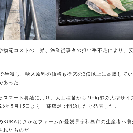
や物流コストの上昇、漁業従事者の担い手不足により、
年で半減し、輸入原料の価格も従来の3倍以上に高騰して
であった。
たスマート養殖により、人工種苗から700g超の大型サイ
26年5月15日より一部店舗で開始したと発表した。
のKURAおさかなファームが愛媛県宇和島市の生産者へ養
されたものだ。