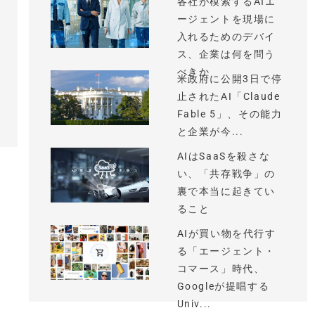
各社が模索するAIエ
ージェントを現場に
入れるためのデバイ
ス、企業は何を問う
べきか
米政府に公開3日で停
止されたAI「Claude
Fable 5」、その能力
と企業が今...
AIはSaaSを殺さな
い、「共存戦争」の
裏で本当に起きてい
ること
AIが買い物を代行す
る「エージェント・
コマース」時代、
Googleが提唱する
Univ...