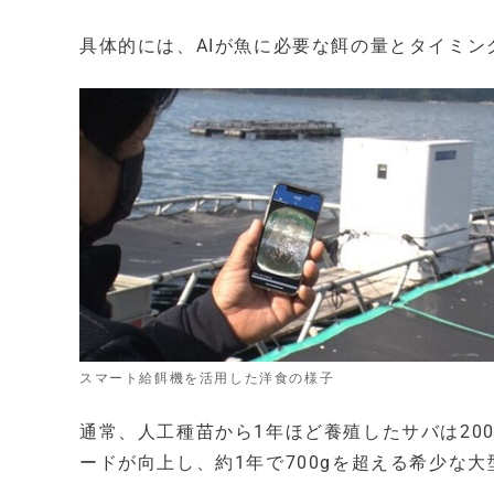
具体的には、AIが魚に必要な餌の量とタイミ
スマート給餌機を活用した洋食の様子
通常、人工種苗から1年ほど養殖したサバは20
ードが向上し、約1年で700gを超える希少な