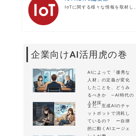
IoTに関する様々な情報を取材
企業向けAI活用虎の巻
AIによって「優秀な
人材」の定義が変化
したことを、どうみ
るべきか —AI時代の
人材採...
まだ、生成AIのチャ
ットボットで消耗し
ているの？ ー自律
的に動くAIエージェ