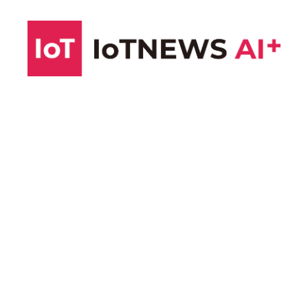
コ
ン
テ
ン
ツ
へ
ス
キ
ッ
プ