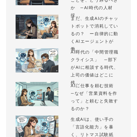
ことを、どうみるべき
か —AI時代の人材
採...
まだ、生成AIのチャッ
トボットで消耗してい
るの？ ー自律的に動
くAIエージェントが
働...
AI時代の「中間管理職
クライシス」 —部下
がAIに相談する時代、
上司の価値はどこに
残...
AIに仕事を頼む技術
—なぜ「営業資料を作
って」と頼むと失敗す
るのか？
生成AIは、使い手の
「言語化能力」を暴
く、リトマス試験紙