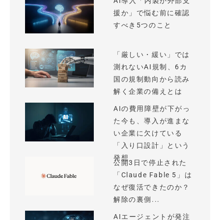
AI導入「内製か外部支
援か」で悩む前に確認
すべき5つのこと
「厳しい・緩い」では
測れないAI規制、6カ
国の規制動向から読み
解く企業の備えとは
AIの費用障壁が下がっ
た今も、導入が進まな
い企業に欠けている
「入り口設計」という
発想
公開3日で停止された
「Claude Fable 5」は
なぜ復活できたのか？
解除の裏側...
AIエージェントが発注