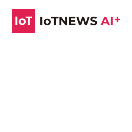
コ
ン
テ
ン
ツ
へ
ス
キ
ッ
プ