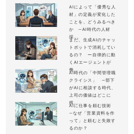
AIによって「優秀な人
材」の定義が変化した
ことを、どうみるべき
か —AI時代の人材
採...
まだ、生成AIのチャッ
トボットで消耗してい
るの？ ー自律的に動
くAIエージェントが
働...
AI時代の「中間管理職
クライシス」 —部下
がAIに相談する時代、
上司の価値はどこに
残...
AIに仕事を頼む技術
—なぜ「営業資料を作
って」と頼むと失敗す
るのか？