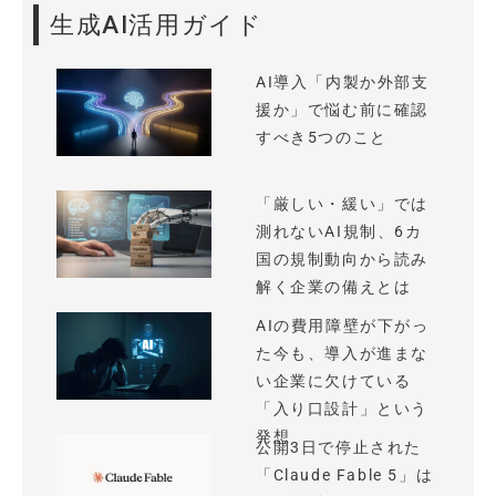
生成AI活用ガイド
AI導入「内製か外部支
援か」で悩む前に確認
すべき5つのこと
「厳しい・緩い」では
測れないAI規制、6カ
国の規制動向から読み
解く企業の備えとは
AIの費用障壁が下がっ
た今も、導入が進まな
い企業に欠けている
「入り口設計」という
発想
公開3日で停止された
「Claude Fable 5」は