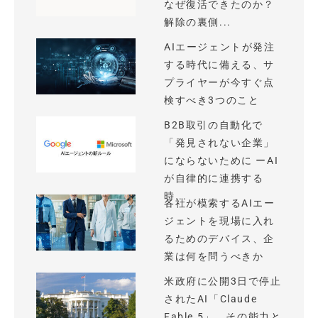
なぜ復活できたのか？
解除の裏側...
AIエージェントが発注
する時代に備える、サ
プライヤーが今すぐ点
検すべき3つのこと
B2B取引の自動化で
「発見されない企業」
にならないために ーAI
が自律的に連携する
時...
各社が模索するAIエー
ジェントを現場に入れ
るためのデバイス、企
業は何を問うべきか
米政府に公開3日で停止
されたAI「Claude
Fable 5」、その能力と