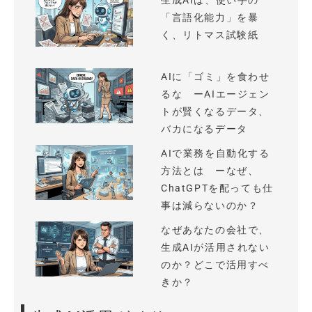
生成AIは、使い手の
「言語化能力」を暴
く、リトマス試験紙
AIに「ゴミ」を食わせ
るな ーAIエージェン
トが賢くなるデータ、
バカになるデータ
AIで業務を自動化する
方法とは ーなぜ、
ChatGPTを配っても仕
事は減らないのか？
なぜあなたの会社で、
生成AIが活用されない
のか？どこで活用すべ
きか？