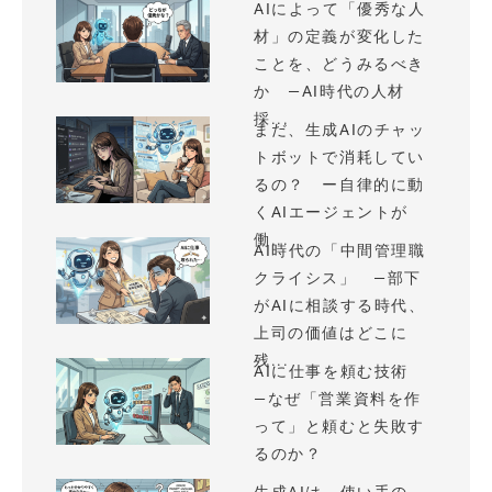
AIによって「優秀な人
材」の定義が変化した
ことを、どうみるべき
か —AI時代の人材
採...
まだ、生成AIのチャッ
トボットで消耗してい
るの？ ー自律的に動
くAIエージェントが
働...
AI時代の「中間管理職
クライシス」 —部下
がAIに相談する時代、
上司の価値はどこに
残...
AIに仕事を頼む技術
—なぜ「営業資料を作
って」と頼むと失敗す
るのか？