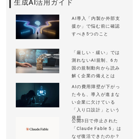
生成AI活用ガイド
AI導入「内製か外部支
援か」で悩む前に確認
すべき5つのこと
「厳しい・緩い」では
測れないAI規制、6カ
国の規制動向から読み
解く企業の備えとは
AIの費用障壁が下がっ
た今も、導入が進まな
い企業に欠けている
「入り口設計」という
発想
公開3日で停止された
「Claude Fable 5」は
なぜ復活できたのか？