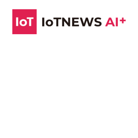
コ
ン
テ
ン
ツ
へ
ス
キ
ッ
プ