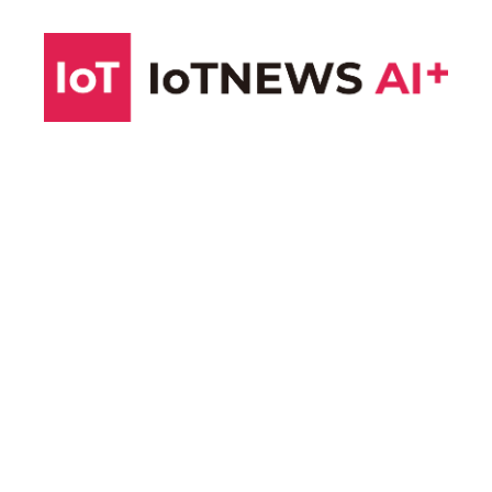
コ
ン
テ
ン
ツ
へ
ス
キ
ッ
プ