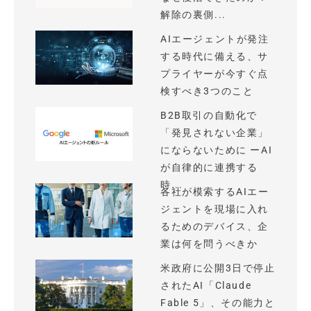
解除の裏側...
AIエージェントが発注
する時代に備える、サ
プライヤーが今すぐ点
検すべき3つのこと
B2B取引の自動化で
「発見されない企業」
にならないために ーAI
が自律的に連携する
時...
各社が模索するAIエー
ジェントを現場に入れ
るためのデバイス、企
業は何を問うべきか
米政府に公開3日で停止
されたAI「Claude
Fable 5」、その能力と