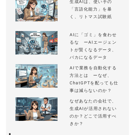
生成AIは、使い手の
「言語化能力」を暴
く、リトマス試験紙
AIに「ゴミ」を食わせ
るな ーAIエージェン
トが賢くなるデータ、
バカになるデータ
AIで業務を自動化する
方法とは ーなぜ、
ChatGPTを配っても仕
事は減らないのか？
なぜあなたの会社で、
生成AIが活用されない
のか？どこで活用すべ
きか？