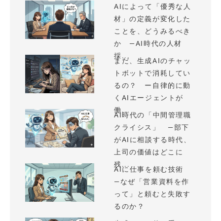
AIによって「優秀な人
材」の定義が変化した
ことを、どうみるべき
か —AI時代の人材
採...
まだ、生成AIのチャッ
トボットで消耗してい
るの？ ー自律的に動
くAIエージェントが
働...
AI時代の「中間管理職
クライシス」 —部下
がAIに相談する時代、
上司の価値はどこに
残...
AIに仕事を頼む技術
—なぜ「営業資料を作
って」と頼むと失敗す
るのか？