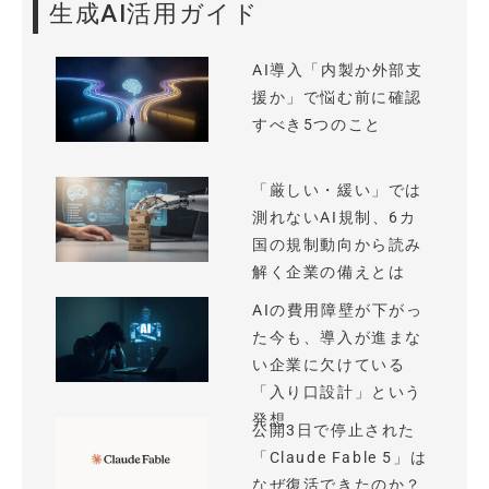
生成AI活用ガイド
AI導入「内製か外部支
援か」で悩む前に確認
すべき5つのこと
「厳しい・緩い」では
測れないAI規制、6カ
国の規制動向から読み
解く企業の備えとは
AIの費用障壁が下がっ
た今も、導入が進まな
い企業に欠けている
「入り口設計」という
発想
公開3日で停止された
「Claude Fable 5」は
なぜ復活できたのか？