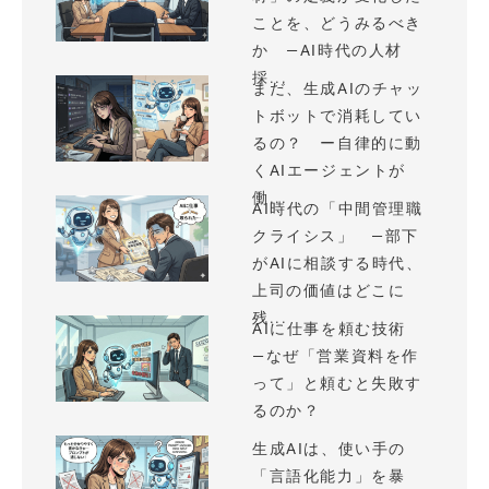
ことを、どうみるべき
か —AI時代の人材
採...
まだ、生成AIのチャッ
トボットで消耗してい
るの？ ー自律的に動
くAIエージェントが
働...
AI時代の「中間管理職
クライシス」 —部下
がAIに相談する時代、
上司の価値はどこに
残...
AIに仕事を頼む技術
—なぜ「営業資料を作
って」と頼むと失敗す
るのか？
生成AIは、使い手の
「言語化能力」を暴