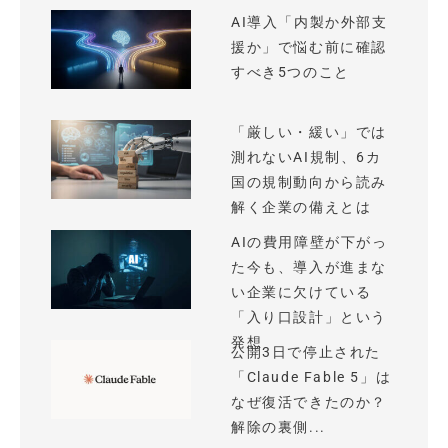
AI導入「内製か外部支
援か」で悩む前に確認
すべき5つのこと
「厳しい・緩い」では
測れないAI規制、6カ
国の規制動向から読み
解く企業の備えとは
AIの費用障壁が下がっ
た今も、導入が進まな
い企業に欠けている
「入り口設計」という
発想
公開3日で停止された
「Claude Fable 5」は
なぜ復活できたのか？
解除の裏側...