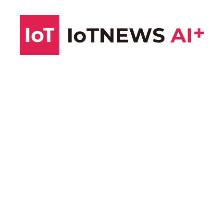
コ
ン
テ
ン
ツ
へ
ス
キ
ッ
プ