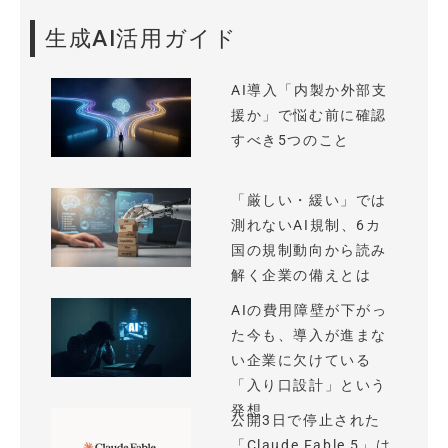
生成AI活用ガイド
AI導入「内製か外部支
援か」で悩む前に確認
すべき5つのこと
「厳しい・緩い」では
測れないAI規制、6カ
国の規制動向から読み
解く企業の備えとは
AIの費用障壁が下がっ
た今も、導入が進まな
い企業に欠けている
「入り口設計」という
発想
公開3日で停止された
「Claude Fable 5」は