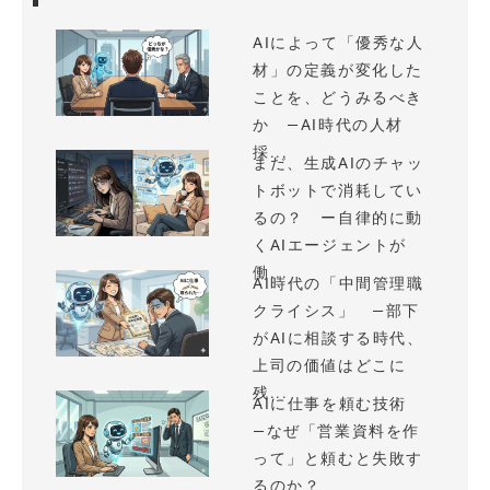
AIによって「優秀な人
材」の定義が変化した
ことを、どうみるべき
か —AI時代の人材
採...
まだ、生成AIのチャッ
トボットで消耗してい
るの？ ー自律的に動
くAIエージェントが
働...
AI時代の「中間管理職
クライシス」 —部下
がAIに相談する時代、
上司の価値はどこに
残...
AIに仕事を頼む技術
—なぜ「営業資料を作
って」と頼むと失敗す
るのか？