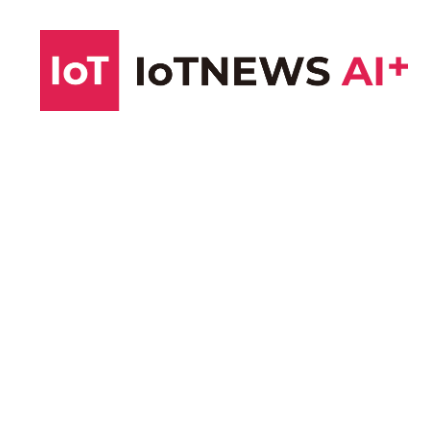
コ
ン
テ
ン
ツ
へ
ス
キ
ッ
プ