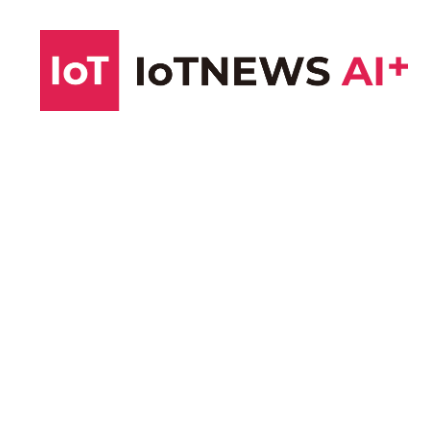
コ
ン
テ
ン
ツ
へ
ス
キ
ッ
プ