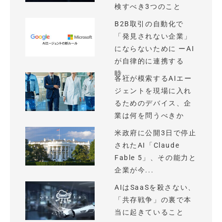
検すべき3つのこと
B2B取引の自動化で
「発見されない企業」
にならないために ーAI
が自律的に連携する
時...
各社が模索するAIエー
ジェントを現場に入れ
るためのデバイス、企
業は何を問うべきか
米政府に公開3日で停止
されたAI「Claude
Fable 5」、その能力と
企業が今...
AIはSaaSを殺さない、
「共存戦争」の裏で本
当に起きていること