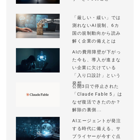
「厳しい・緩い」では
測れないAI規制、6カ
国の規制動向から読み
解く企業の備えとは
AIの費用障壁が下がっ
た今も、導入が進まな
い企業に欠けている
「入り口設計」という
発想
公開3日で停止された
「Claude Fable 5」は
なぜ復活できたのか？
解除の裏側...
AIエージェントが発注
する時代に備える、サ
プライヤーが今すぐ点