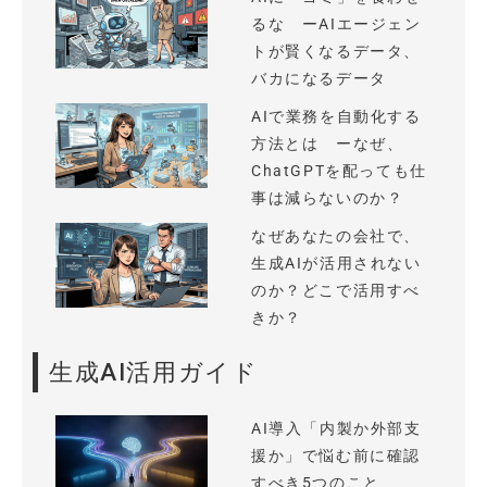
るな ーAIエージェン
トが賢くなるデータ、
バカになるデータ
AIで業務を自動化する
方法とは ーなぜ、
ChatGPTを配っても仕
事は減らないのか？
なぜあなたの会社で、
生成AIが活用されない
のか？どこで活用すべ
きか？
生成AI活用ガイド
AI導入「内製か外部支
援か」で悩む前に確認
すべき5つのこと