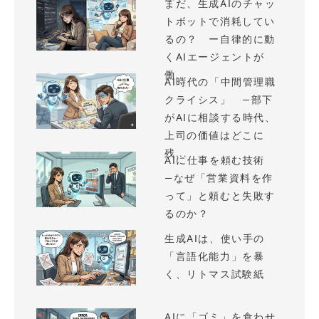
まだ、生成AIのチャッ
トボットで消耗してい
るの？ ー自律的に動
くAIエージェントが
働...
AI時代の「中間管理職
クライシス」 —部下
がAIに相談する時代、
上司の価値はどこに
残...
AIに仕事を頼む技術
—なぜ「営業資料を作
って」と頼むと失敗す
るのか？
生成AIは、使い手の
「言語化能力」を暴
く、リトマス試験紙
AIに「ゴミ」を食わせ