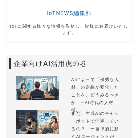
IoTNEWS編集部
IoTに関する様々な情報を取材し、皆様にお届けいたし
ます。
企業向けAI活用虎の巻
AIによって「優秀な人
材」の定義が変化した
ことを、どうみるべき
か —AI時代の人材
採...
まだ、生成AIのチャッ
トボットで消耗してい
るの？ ー自律的に動
くAIエージェントが