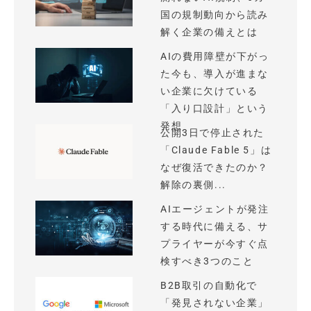
国の規制動向から読み
解く企業の備えとは
AIの費用障壁が下がっ
た今も、導入が進まな
い企業に欠けている
「入り口設計」という
発想
公開3日で停止された
「Claude Fable 5」は
なぜ復活できたのか？
解除の裏側...
AIエージェントが発注
する時代に備える、サ
プライヤーが今すぐ点
検すべき3つのこと
B2B取引の自動化で
「発見されない企業」