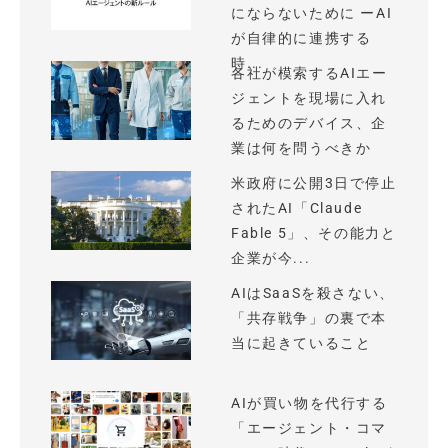
にならないために ーAI
が自律的に連携する
時...
各社が模索するAIエー
ジェントを現場に入れ
るためのデバイス、企
業は何を問うべきか
米政府に公開3日で停止
されたAI「Claude
Fable 5」、その能力と
企業が今...
AIはSaaSを殺さない、
「共存戦争」の裏で本
当に起きていること
AIが買い物を代行する
「エージェント・コマ