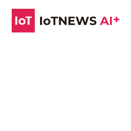
コ
ン
テ
ン
ツ
へ
ス
キ
ッ
プ