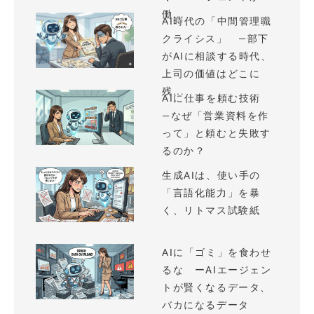
働...
AI時代の「中間管理職
クライシス」 —部下
がAIに相談する時代、
上司の価値はどこに
残...
AIに仕事を頼む技術
—なぜ「営業資料を作
って」と頼むと失敗す
るのか？
生成AIは、使い手の
「言語化能力」を暴
く、リトマス試験紙
AIに「ゴミ」を食わせ
るな ーAIエージェン
トが賢くなるデータ、
バカになるデータ