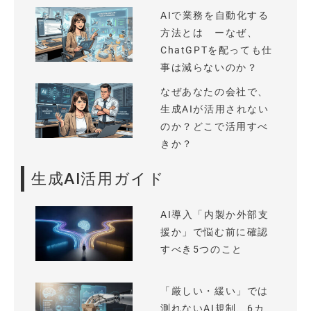
AIで業務を自動化する
方法とは ーなぜ、
ChatGPTを配っても仕
事は減らないのか？
なぜあなたの会社で、
生成AIが活用されない
のか？どこで活用すべ
きか？
生成AI活用ガイド
AI導入「内製か外部支
援か」で悩む前に確認
すべき5つのこと
「厳しい・緩い」では
測れないAI規制、6カ