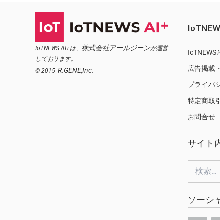
IoTN
株式会社アールジーン
IoTNEWS AI+は、
が運営
IoTNEW
しております。
広告掲載
R.GENE,Inc.
© 2015-
プライバ
特定商取
お問合せ
サイト
検
索:
ソーシ