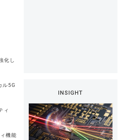
強化し
ル5G
INSIGHT
ティ
ティ機能