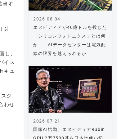
該当す
2026-08-04
エヌビディアが40億ドルを投じた
（以
「シリコンフォトニクス」とは何
。
か ―AIデータセンターは電気配
参画し、
線の限界を越えられるか
バイス
セキュ
レスジ
合わせ
2026-07-21
国家AI始動、エヌビディアRubin
GPU 2万7500基を日本は使い切