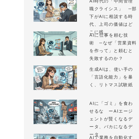
AI時代の「中間管理
職クライシス」 —部
下がAIに相談する時
代、上司の価値はど
こに残...
AIに仕事を頼む技
術 —なぜ「営業資料
を作って」と頼むと
失敗するのか？
生成AIは、使い手の
「言語化能力」を暴
く、リトマス試験紙
AIに「ゴミ」を食わ
せるな ーAIエージ
ェントが賢くなるデ
ータ、バカになるデ
ータ
AIで業務を自動化す