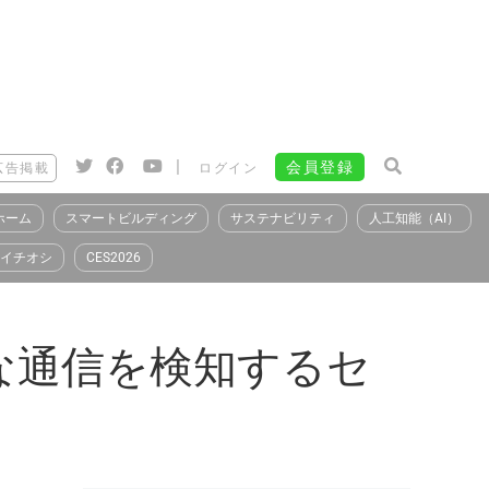
|
会員登録
広告掲載
ログイン
ホーム
スマートビルディング
サステナビリティ
人工知能（AI）
イチオシ
CES2026
正な通信を検知するセ