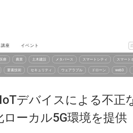
X講座
イベント
医療
農業
土木建設
メタバース
スマートシティ
スマート
要素技術
セキュリティ
ウェアラブル
ドローン
web3
ドのIoTデバイスによる不
ローカル5G環境を提供