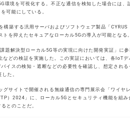
5G環境を可視化する。不正な通信を検知した場合には、
とを可能にしている。
局を構築する汎用サーバおよびソフトウェア製品「CYRUS
ストを抑えたセキュアなローカル5Gの導入が可能となる
の「課題解決型ローカル5G等の実現に向けた開発実証」に
止などの検証を実施した。この実証においては、各IoTデ
Tデバイスの検知・遮断などの必要性を確認し、想定される
証した。
京ビッグサイトで開催される無線通信の専門展示会「ワイヤ
TP）2024」に、ローカル5Gとセキュリティ機能を組み
するとのことだ。