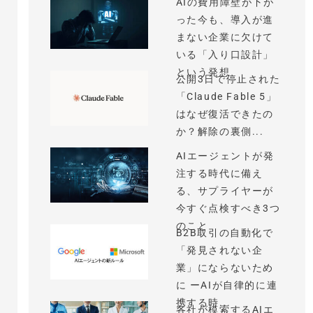
AIの費用障壁が下が
った今も、導入が進
まない企業に欠けて
いる「入り口設計」
という発想
公開3日で停止された
「Claude Fable 5」
はなぜ復活できたの
か？解除の裏側...
AIエージェントが発
注する時代に備え
る、サプライヤーが
今すぐ点検すべき3つ
のこと
B2B取引の自動化で
「発見されない企
業」にならないため
に ーAIが自律的に連
携する時...
各社が模索するAIエ