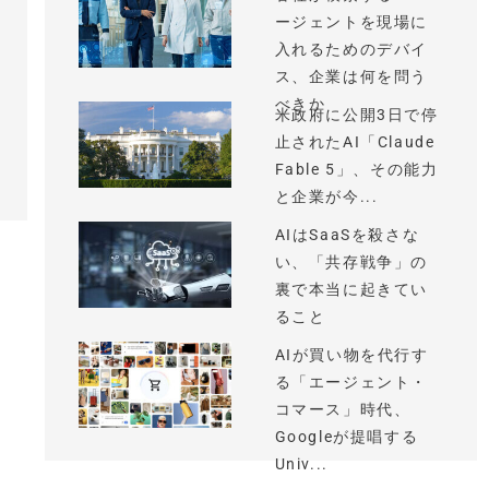
ージェントを現場に
入れるためのデバイ
ス、企業は何を問う
べきか
米政府に公開3日で停
止されたAI「Claude
Fable 5」、その能力
と企業が今...
AIはSaaSを殺さな
い、「共存戦争」の
裏で本当に起きてい
ること
AIが買い物を代行す
る「エージェント・
コマース」時代、
Googleが提唱する
Univ...