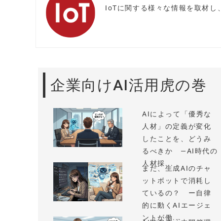
IoTに関する様々な情報を取材
企業向けAI活用虎の巻
AIによって「優秀な
人材」の定義が変化
したことを、どうみ
るべきか —AI時代の
人材採...
まだ、生成AIのチャ
ットボットで消耗し
ているの？ ー自律
的に動くAIエージェ
ントが働...