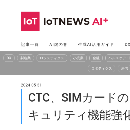
コ
ン
テ
ン
ツ
記事一覧
AI虎の巻
生成AI活用ガイド
D
へ
DX
製造業
ロジスティクス
小売業
金融
ヘルスケア・
ス
キ
ロボティクス
通信
ッ
プ
2024-05-31
CTC、SIMカー
キュリティ機能強化