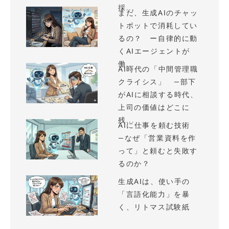
採...
まだ、生成AIのチャッ
トボットで消耗してい
るの？ ー自律的に動
くAIエージェントが
働...
AI時代の「中間管理職
クライシス」 —部下
がAIに相談する時代、
上司の価値はどこに
残...
AIに仕事を頼む技術
—なぜ「営業資料を作
って」と頼むと失敗す
るのか？
生成AIは、使い手の
「言語化能力」を暴
く、リトマス試験紙