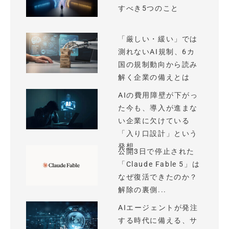
すべき5つのこと
「厳しい・緩い」では
測れないAI規制、6カ
国の規制動向から読み
解く企業の備えとは
AIの費用障壁が下がっ
た今も、導入が進まな
い企業に欠けている
「入り口設計」という
発想
公開3日で停止された
「Claude Fable 5」は
なぜ復活できたのか？
解除の裏側...
AIエージェントが発注
する時代に備える、サ