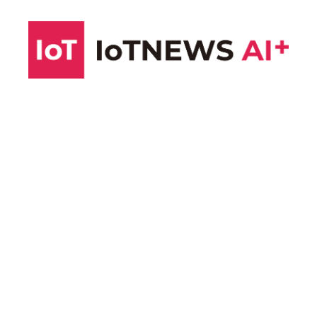
コ
ン
テ
ン
ツ
へ
ス
キ
ッ
プ