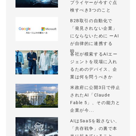
プライヤーが今すぐ点
検すべき3つのこと
B2B取引の自動化で
「発見されない企業」
にならないために ーAI
が自律的に連携する
時...
各社が模索するAIエー
ジェントを現場に入れ
るためのデバイス、企
業は何を問うべきか
米政府に公開3日で停止
されたAI「Claude
Fable 5」、その能力と
企業が今...
AIはSaaSを殺さない、
「共存戦争」の裏で本