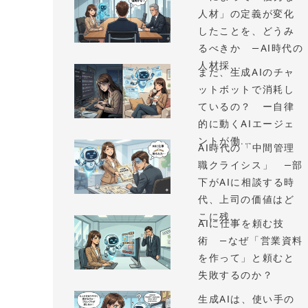
人材」の定義が変化
したことを、どうみ
るべきか —AI時代の
人材採...
まだ、生成AIのチャ
ットボットで消耗し
ているの？ ー自律
的に動くAIエージェ
ントが働...
AI時代の「中間管理
職クライシス」 —部
下がAIに相談する時
代、上司の価値はど
こに残...
AIに仕事を頼む技
術 —なぜ「営業資料
を作って」と頼むと
失敗するのか？
生成AIは、使い手の