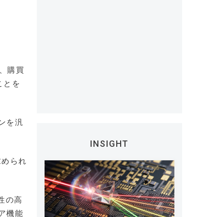
進、購買
ことを
ョンを汎
INSIGHT
求められ
性の高
コア機能