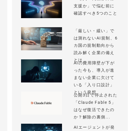
支援か」で悩む前に
確認すべき5つのこと
「厳しい・緩い」で
は測れないAI規制、6
カ国の規制動向から
読み解く企業の備え
とは
AIの費用障壁が下が
った今も、導入が進
まない企業に欠けて
いる「入り口設計」
という発想
公開3日で停止された
「Claude Fable 5」
はなぜ復活できたの
か？解除の裏側...
AIエージェントが発