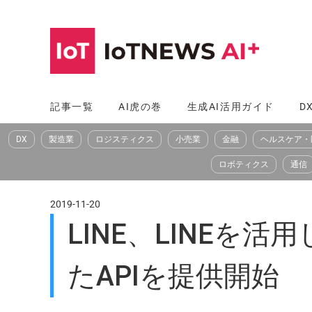
コ
ン
テ
ン
ツ
記事一覧
AI虎の巻
生成AI活用ガイド
D
へ
DX
製造業
ロジスティクス
小売業
金融
ヘルスケア・
ス
キ
ロボティクス
通信
ッ
プ
2019-11-20
LINE、LINE
たAPIを提供開始