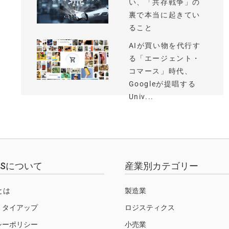
い、「共存戦争」の
裏で本当に起きてい
ること
AIが買い物を代行す
る「エージェント・
コマース」時代、
Googleが提唱する
Univ...
EWSについて
産業別カテゴリー
Sとは
製造業
・タイアップ
ロジスティクス
シーポリシー
小売業