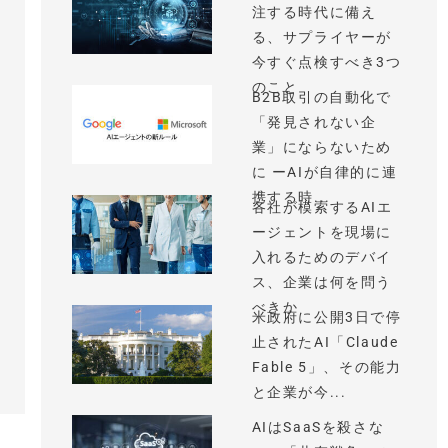
注する時代に備え
る、サプライヤーが
今すぐ点検すべき3つ
のこと
B2B取引の自動化で
「発見されない企
業」にならないため
に ーAIが自律的に連
携する時...
各社が模索するAIエ
ージェントを現場に
入れるためのデバイ
ス、企業は何を問う
べきか
米政府に公開3日で停
止されたAI「Claude
Fable 5」、その能力
と企業が今...
AIはSaaSを殺さな