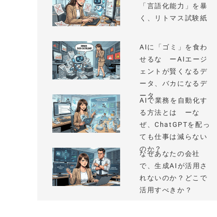
「言語化能力」を暴
く、リトマス試験紙
AIに「ゴミ」を食わ
せるな ーAIエージ
ェントが賢くなるデ
ータ、バカになるデ
ータ
AIで業務を自動化す
る方法とは ーな
ぜ、ChatGPTを配っ
ても仕事は減らない
のか？
なぜあなたの会社
で、生成AIが活用さ
れないのか？どこで
活用すべきか？