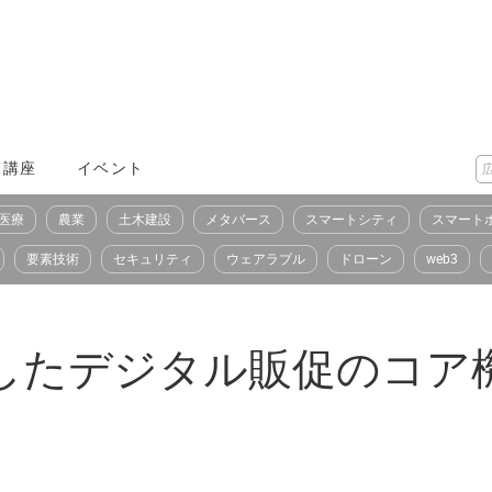
X講座
イベント
医療
農業
土木建設
メタバース
スマートシティ
スマート
要素技術
セキュリティ
ウェアラブル
ドローン
web3
を活用したデジタル販促のコ