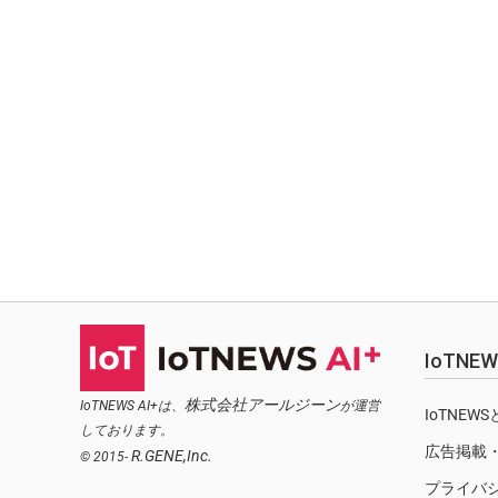
IoTN
株式会社アールジーン
IoTNEWS AI+は、
が運営
IoTNEW
しております。
広告掲載
R.GENE,Inc.
© 2015-
プライバ