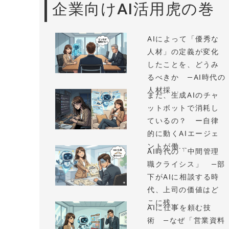
企業向けAI活用虎の巻
AIによって「優秀な
人材」の定義が変化
したことを、どうみ
るべきか —AI時代の
人材採...
まだ、生成AIのチャ
ットボットで消耗し
ているの？ ー自律
的に動くAIエージェ
ントが働...
AI時代の「中間管理
職クライシス」 —部
下がAIに相談する時
代、上司の価値はど
こに残...
AIに仕事を頼む技
術 —なぜ「営業資料