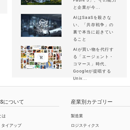
Fable 5」、その能力
と企業が今...
AIはSaaSを殺さな
い、「共存戦争」の
裏で本当に起きてい
ること
AIが買い物を代行す
る「エージェント・
コマース」時代、
Googleが提唱する
Univ...
EWSについて
産業別カテゴリー
Sとは
製造業
・タイアップ
ロジスティクス