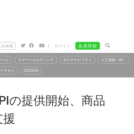
|
会員登録
広告掲載
ログイン
ホーム
スマートビルディング
サステナビリティ
人工知能（AI）
イチオシ
CES2026
PIの提供開始、商品
支援