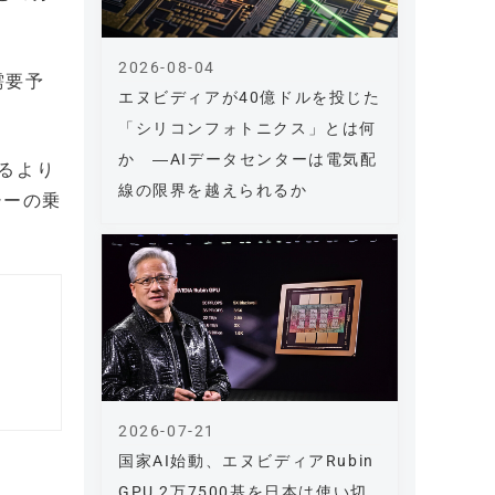
。
2026-08-04
需要予
エヌビディアが40億ドルを投じた
「シリコンフォトニクス」とは何
か ―AIデータセンターは電気配
るより
線の限界を越えられるか
シーの乗
2026-07-21
国家AI始動、エヌビディアRubin
GPU 2万7500基を日本は使い切