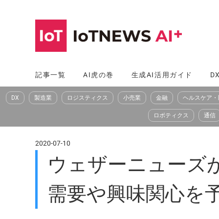
コ
ン
テ
ン
ツ
記事一覧
AI虎の巻
生成AI活用ガイド
D
へ
DX
製造業
ロジスティクス
小売業
金融
ヘルスケア・
ス
キ
ロボティクス
通信
ッ
プ
2020-07-10
ウェザーニューズが
需要や興味関心を