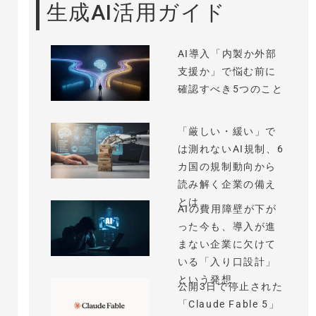
生成AI活用ガイド
AI導入「内製か外部
支援か」で悩む前に
確認すべき5つのこと
「厳しい・緩い」で
は測れないAI規制、6
カ国の規制動向から
読み解く企業の備え
とは
AIの費用障壁が下が
った今も、導入が進
まない企業に欠けて
いる「入り口設計」
という発想
公開3日で停止された
「Claude Fable 5」