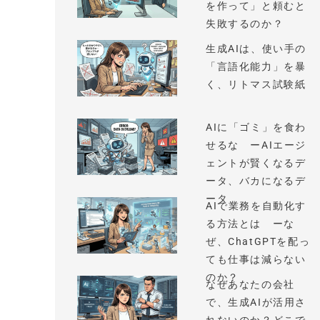
を作って」と頼むと
失敗するのか？
生成AIは、使い手の
「言語化能力」を暴
く、リトマス試験紙
AIに「ゴミ」を食わ
せるな ーAIエージ
ェントが賢くなるデ
ータ、バカになるデ
ータ
AIで業務を自動化す
る方法とは ーな
ぜ、ChatGPTを配っ
ても仕事は減らない
のか？
なぜあなたの会社
で、生成AIが活用さ