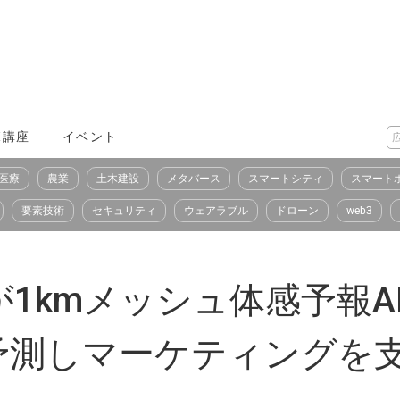
X講座
イベント
医療
農業
土木建設
メタバース
スマートシティ
スマート
要素技術
セキュリティ
ウェアラブル
ドローン
web3
1kmメッシュ体感予報A
予測しマーケティングを