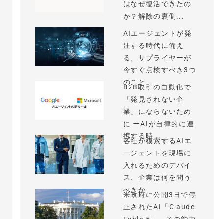
はなぜ復活できたの
か？解除の裏側...
AIエージェントが発
注する時代に備え
る、サプライヤーが
今すぐ点検すべき3つ
のこと
B2B取引の自動化で
「発見されない企
業」にならないため
に ーAIが自律的に連
携する時...
各社が模索するAIエ
ージェントを現場に
入れるためのデバイ
ス、企業は何を問う
べきか
米政府に公開3日で停
止されたAI「Claude