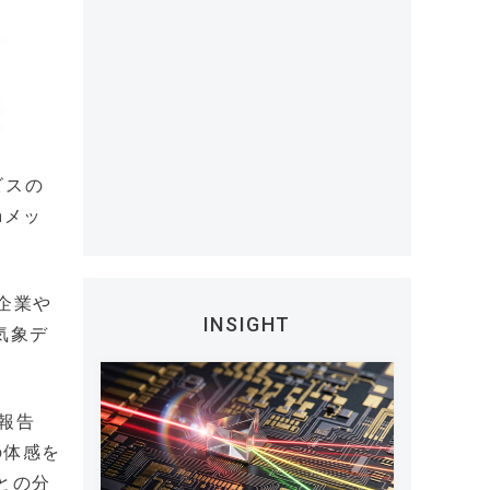
ビスの
mメッ
企業や
INSIGHT
気象デ
報告
の体感を
との分