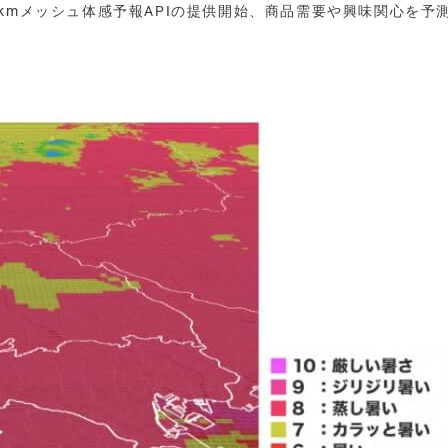
1kmメッシュ体感予報APIの提供開始、商品需要や興味関心を予