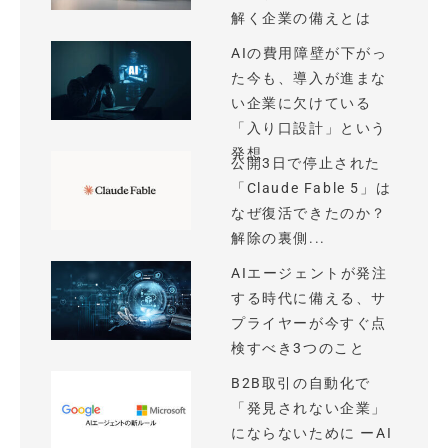
解く企業の備えとは
AIの費用障壁が下がっ
た今も、導入が進まな
い企業に欠けている
「入り口設計」という
発想
公開3日で停止された
「Claude Fable 5」は
なぜ復活できたのか？
解除の裏側...
AIエージェントが発注
する時代に備える、サ
プライヤーが今すぐ点
検すべき3つのこと
B2B取引の自動化で
「発見されない企業」
にならないために ーAI