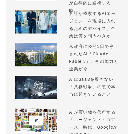
が自律的に連携する
時...
各社が模索するAIエー
ジェントを現場に入れ
るためのデバイス、企
業は何を問うべきか
米政府に公開3日で停止
されたAI「Claude
Fable 5」、その能力と
企業が今...
AIはSaaSを殺さない、
「共存戦争」の裏で本
当に起きていること
AIが買い物を代行する
「エージェント・コマ
ース」時代、Googleが