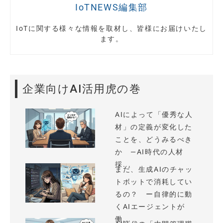
IoTNEWS編集部
IoTに関する様々な情報を取材し、皆様にお届けいたし
ます。
企業向けAI活用虎の巻
AIによって「優秀な人
材」の定義が変化した
ことを、どうみるべき
か —AI時代の人材
採...
まだ、生成AIのチャッ
トボットで消耗してい
るの？ ー自律的に動
くAIエージェントが
働...