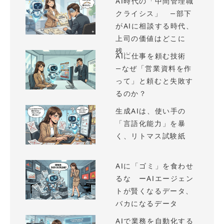
AI時代の「中間管理職
クライシス」 —部下
がAIに相談する時代、
上司の価値はどこに
残...
AIに仕事を頼む技術
—なぜ「営業資料を作
って」と頼むと失敗す
るのか？
生成AIは、使い手の
「言語化能力」を暴
く、リトマス試験紙
AIに「ゴミ」を食わせ
るな ーAIエージェン
トが賢くなるデータ、
バカになるデータ
AIで業務を自動化する