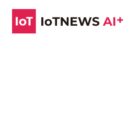
コ
ン
テ
ン
ツ
へ
ス
キ
ッ
プ