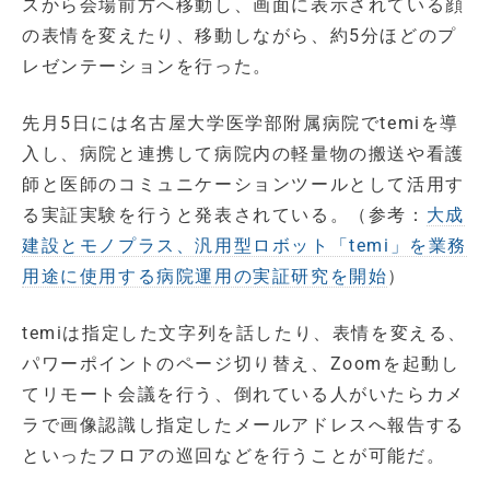
スから会場前方へ移動し、画面に表示されている顔
の表情を変えたり、移動しながら、約5分ほどのプ
レゼンテーションを行った。
先月5日には名古屋大学医学部附属病院でtemiを導
入し、病院と連携して病院内の軽量物の搬送や看護
師と医師のコミュニケーションツールとして活用す
る実証実験を行うと発表されている。（参考：
大成
建設とモノプラス、汎用型ロボット「temi」を業務
用途に使用する病院運用の実証研究を開始
）
temiは指定した文字列を話したり、表情を変える、
パワーポイントのページ切り替え、Zoomを起動し
てリモート会議を行う、倒れている人がいたらカメ
ラで画像認識し指定したメールアドレスへ報告する
といったフロアの巡回などを行うことが可能だ。