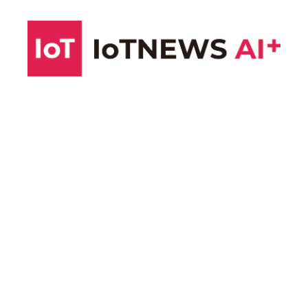
コ
ン
テ
ン
ツ
へ
ス
キ
ッ
プ