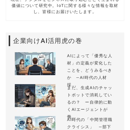
価値について研究中。IoTに関する様々な情報を取材
し、皆様にお届けいたします。
企業向けAI活用虎の巻
AIによって「優秀な人
材」の定義が変化した
ことを、どうみるべき
か —AI時代の人材
採...
まだ、生成AIのチャッ
トボットで消耗してい
るの？ ー自律的に動
くAIエージェントが
働...
AI時代の「中間管理職
クライシス」 —部下