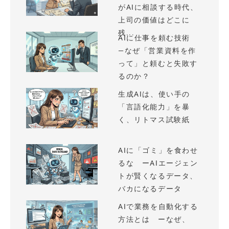
がAIに相談する時代、
上司の価値はどこに
残...
AIに仕事を頼む技術
—なぜ「営業資料を作
って」と頼むと失敗す
るのか？
生成AIは、使い手の
「言語化能力」を暴
く、リトマス試験紙
AIに「ゴミ」を食わせ
るな ーAIエージェン
トが賢くなるデータ、
バカになるデータ
AIで業務を自動化する
方法とは ーなぜ、