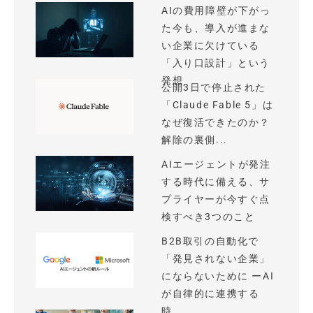
AIの費用障壁が下がっ
た今も、導入が進まな
い企業に欠けている
「入り口設計」という
発想
公開3日で停止された
「Claude Fable 5」は
なぜ復活できたのか？
解除の裏側...
AIエージェントが発注
する時代に備える、サ
プライヤーが今すぐ点
検すべき3つのこと
B2B取引の自動化で
「発見されない企業」
にならないために ーAI
が自律的に連携する
時...