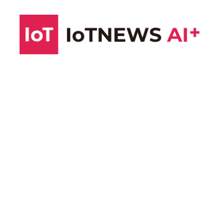
コ
ン
テ
ン
ツ
へ
ス
キ
ッ
プ