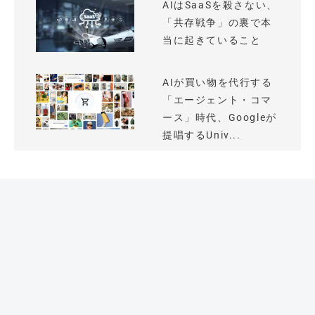
AIはSaaSを殺さない、
「共存戦争」の裏で本
当に起きていること
AIが買い物を代行する
「エージェント・コマ
ース」時代、Googleが
提唱するUniv...