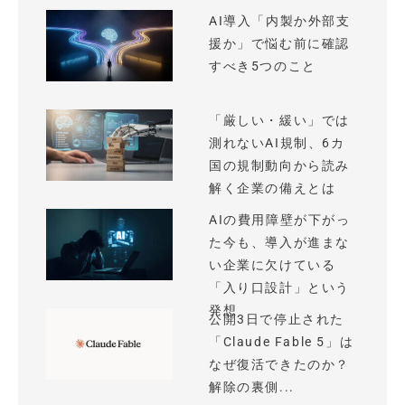
AI導入「内製か外部支
援か」で悩む前に確認
すべき5つのこと
「厳しい・緩い」では
測れないAI規制、6カ
国の規制動向から読み
解く企業の備えとは
AIの費用障壁が下がっ
た今も、導入が進まな
い企業に欠けている
「入り口設計」という
発想
公開3日で停止された
「Claude Fable 5」は
なぜ復活できたのか？
解除の裏側...