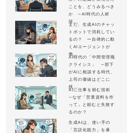
ことを、どうみるべき
か —AI時代の人材
採...
まだ、生成AIのチャッ
トボットで消耗してい
るの？ ー自律的に動
くAIエージェントが
働...
AI時代の「中間管理職
クライシス」 —部下
がAIに相談する時代、
上司の価値はどこに
残...
AIに仕事を頼む技術
—なぜ「営業資料を作
って」と頼むと失敗す
るのか？
生成AIは、使い手の
「言語化能力」を暴