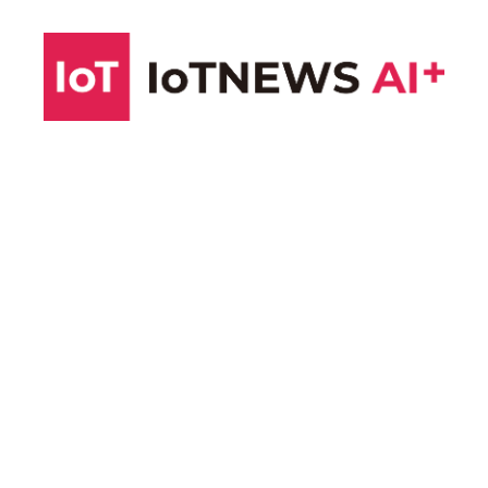
コ
ン
テ
ン
ツ
へ
ス
キ
ッ
プ