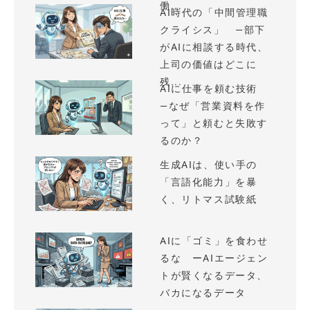
働...
AI時代の「中間管理職
クライシス」 —部下
がAIに相談する時代、
上司の価値はどこに
残...
AIに仕事を頼む技術
—なぜ「営業資料を作
って」と頼むと失敗す
るのか？
生成AIは、使い手の
「言語化能力」を暴
く、リトマス試験紙
AIに「ゴミ」を食わせ
るな ーAIエージェン
トが賢くなるデータ、
バカになるデータ