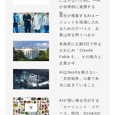
にならないために ーAI
が自律的に連携する
時...
各社が模索するAIエー
ジェントを現場に入れ
るためのデバイス、企
業は何を問うべきか
米政府に公開3日で停止
されたAI「Claude
Fable 5」、その能力と
企業が今...
AIはSaaSを殺さない、
「共存戦争」の裏で本
当に起きていること
AIが買い物を代行する
「エージェント・コマ
ース」時代、Googleが