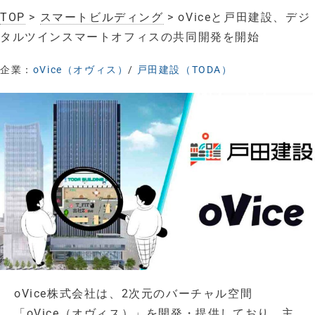
TOP
>
スマートビルディング
> oViceと戸田建設、デジ
タルツインスマートオフィスの共同開発を開始
企業：
oVice（オヴィス）
/
戸田建設（TODA）
oVice株式会社は、2次元のバーチャル空間
「oVice（オヴィス）」を開発・提供しており、主