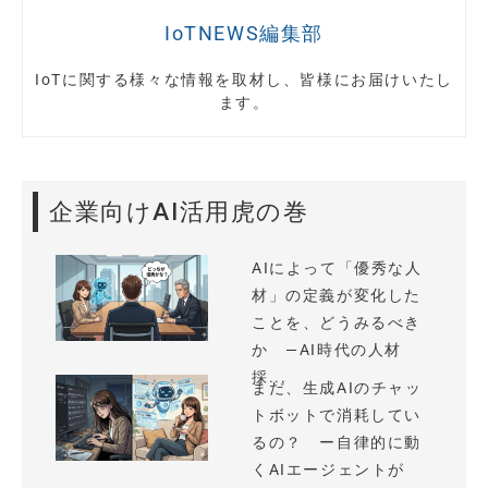
IoTNEWS編集部
IoTに関する様々な情報を取材し、皆様にお届けいたし
ます。
企業向けAI活用虎の巻
AIによって「優秀な人
材」の定義が変化した
ことを、どうみるべき
か —AI時代の人材
採...
まだ、生成AIのチャッ
トボットで消耗してい
るの？ ー自律的に動
くAIエージェントが