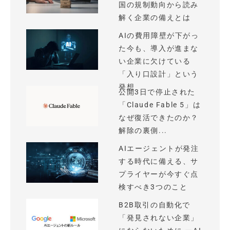
国の規制動向から読み
解く企業の備えとは
AIの費用障壁が下がっ
た今も、導入が進まな
い企業に欠けている
「入り口設計」という
発想
公開3日で停止された
「Claude Fable 5」は
なぜ復活できたのか？
解除の裏側...
AIエージェントが発注
する時代に備える、サ
プライヤーが今すぐ点
検すべき3つのこと
B2B取引の自動化で
「発見されない企業」