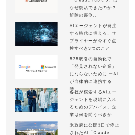
「Claude Fable 5」は
なぜ復活できたのか？
解除の裏側...
AIエージェントが発注
する時代に備える、サ
プライヤーが今すぐ点
検すべき3つのこと
B2B取引の自動化で
「発見されない企業」
にならないために ーAI
が自律的に連携する
時...
各社が模索するAIエー
ジェントを現場に入れ
るためのデバイス、企
業は何を問うべきか
米政府に公開3日で停止
されたAI「Claude