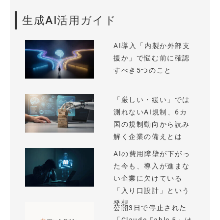
生成AI活用ガイド
AI導入「内製か外部支
援か」で悩む前に確認
すべき5つのこと
「厳しい・緩い」では
測れないAI規制、6カ
国の規制動向から読み
解く企業の備えとは
AIの費用障壁が下がっ
た今も、導入が進まな
い企業に欠けている
「入り口設計」という
発想
公開3日で停止された