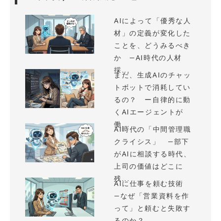
AIによって「優秀な人
材」の定義が変化した
ことを、どうみるべき
か —AI時代の人材
採...
まだ、生成AIのチャッ
トボットで消耗してい
るの？ ー自律的に動
くAIエージェントが
働...
AI時代の「中間管理職
クライシス」 —部下
がAIに相談する時代、
上司の価値はどこに
残...
AIに仕事を頼む技術
—なぜ「営業資料を作
って」と頼むと失敗す
るのか？