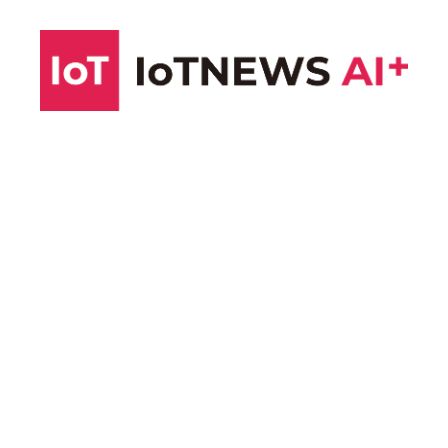
コ
ン
テ
ン
ツ
へ
ス
キ
ッ
プ