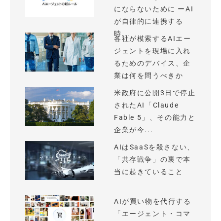
にならないために ーAI
が自律的に連携する
時...
各社が模索するAIエー
ジェントを現場に入れ
るためのデバイス、企
業は何を問うべきか
米政府に公開3日で停止
されたAI「Claude
Fable 5」、その能力と
企業が今...
AIはSaaSを殺さない、
「共存戦争」の裏で本
当に起きていること
AIが買い物を代行する
「エージェント・コマ