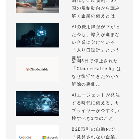
測れないAI規制、6カ
国の規制動向から読み
解く企業の備えとは
AIの費用障壁が下がっ
た今も、導入が進まな
い企業に欠けている
「入り口設計」という
発想
公開3日で停止された
「Claude Fable 5」は
なぜ復活できたのか？
解除の裏側...
AIエージェントが発注
する時代に備える、サ
プライヤーが今すぐ点
検すべき3つのこと
B2B取引の自動化で
「発見されない企業」