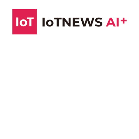
コ
ン
テ
ン
ツ
へ
ス
キ
ッ
プ