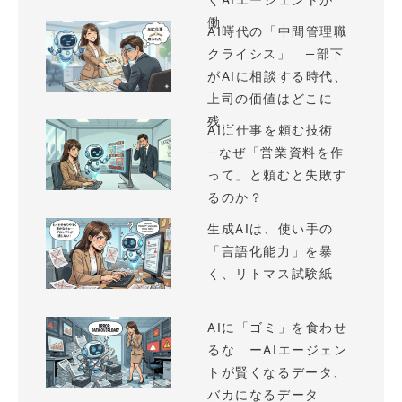
くAIエージェントが
働...
AI時代の「中間管理職
クライシス」 —部下
がAIに相談する時代、
上司の価値はどこに
残...
AIに仕事を頼む技術
—なぜ「営業資料を作
って」と頼むと失敗す
るのか？
生成AIは、使い手の
「言語化能力」を暴
く、リトマス試験紙
AIに「ゴミ」を食わせ
るな ーAIエージェン
トが賢くなるデータ、
バカになるデータ