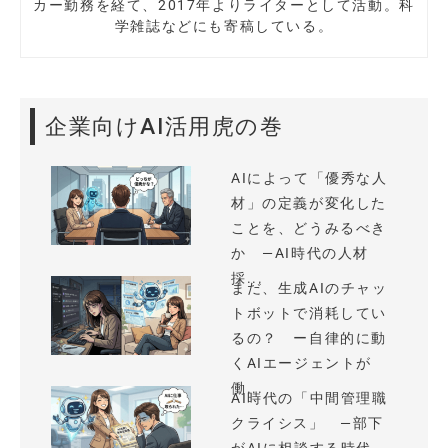
カー勤務を経て、2017年よりライターとして活動。科
学雑誌などにも寄稿している。
企業向けAI活用虎の巻
AIによって「優秀な人
材」の定義が変化した
ことを、どうみるべき
か —AI時代の人材
採...
まだ、生成AIのチャッ
トボットで消耗してい
るの？ ー自律的に動
くAIエージェントが
働...
AI時代の「中間管理職
クライシス」 —部下