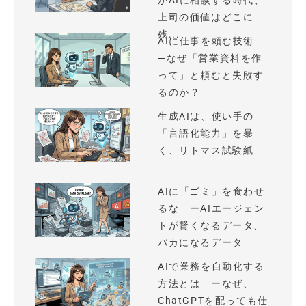
がAIに相談する時代、
上司の価値はどこに
残...
AIに仕事を頼む技術
—なぜ「営業資料を作
って」と頼むと失敗す
るのか？
生成AIは、使い手の
「言語化能力」を暴
く、リトマス試験紙
AIに「ゴミ」を食わせ
るな ーAIエージェン
トが賢くなるデータ、
バカになるデータ
AIで業務を自動化する
方法とは ーなぜ、
ChatGPTを配っても仕