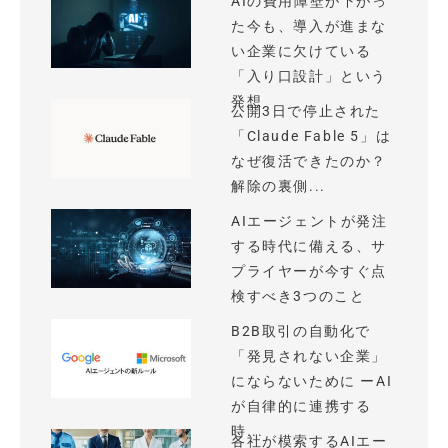
AIの費用障壁が下がっ
た今も、導入が進まな
い企業に欠けている
「入り口設計」という
発想
公開3日で停止された
「Claude Fable 5」は
なぜ復活できたのか？
解除の裏側...
AIエージェントが発注
する時代に備える、サ
プライヤーが今すぐ点
検すべき3つのこと
B2B取引の自動化で
「発見されない企業」
にならないために ーAI
が自律的に連携する
時...
各社が模索するAIエー