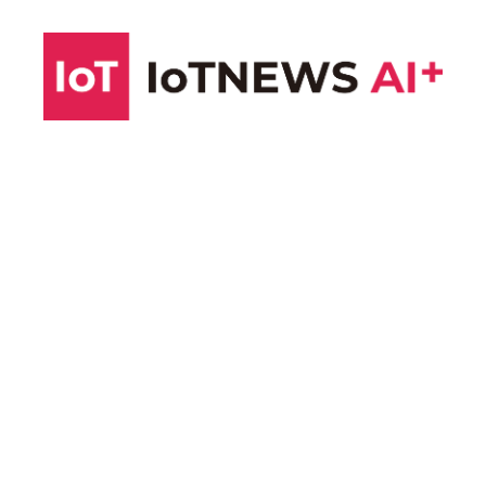
コ
ン
テ
ン
ツ
へ
ス
キ
ッ
プ