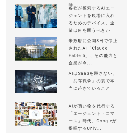
時...
各社が模索するAIエー
ジェントを現場に入れ
るためのデバイス、企
業は何を問うべきか
米政府に公開3日で停止
されたAI「Claude
Fable 5」、その能力と
企業が今...
AIはSaaSを殺さない、
「共存戦争」の裏で本
当に起きていること
AIが買い物を代行する
「エージェント・コマ
ース」時代、Googleが
提唱するUniv...