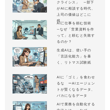
クライシス」 —部下
がAIに相談する時代、
上司の価値はどこに
残...
AIに仕事を頼む技術
—なぜ「営業資料を作
って」と頼むと失敗す
るのか？
生成AIは、使い手の
「言語化能力」を暴
く、リトマス試験紙
AIに「ゴミ」を食わせ
るな ーAIエージェン
トが賢くなるデータ、
バカになるデータ
AIで業務を自動化する