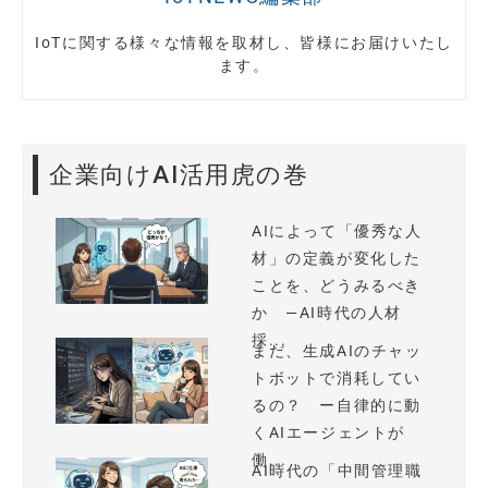
IoTに関する様々な情報を取材し、皆様にお届けいたし
ます。
企業向けAI活用虎の巻
AIによって「優秀な人
材」の定義が変化した
ことを、どうみるべき
か —AI時代の人材
採...
まだ、生成AIのチャッ
トボットで消耗してい
るの？ ー自律的に動
くAIエージェントが
働...
AI時代の「中間管理職