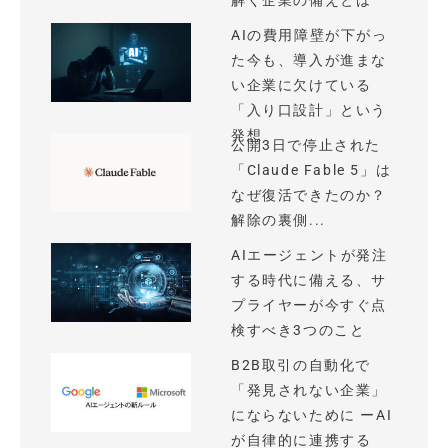
解く企業の備えとは
AIの費用障壁が下がっ
た今も、導入が進まな
い企業に欠けている
「入り口設計」という
発想
公開3日で停止された
「Claude Fable 5」は
なぜ復活できたのか？
解除の裏側...
AIエージェントが発注
する時代に備える、サ
プライヤーが今すぐ点
検すべき3つのこと
B2B取引の自動化で
「発見されない企業」
にならないために ーAI
が自律的に連携する