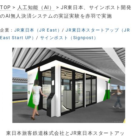
TOP
>
人工知能（AI）
> JR東日本、サインポスト開発
のAI無人決済システムの実証実験を赤羽で実施
企業：
JR東日本（JR East）
/
JR東日本スタートアップ（JR
East Start UP）
/
サインポスト（Signpost）
東日本旅客鉄道株式会社とJR東日本スタートアッ