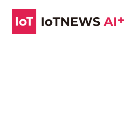
コ
ン
テ
ン
ツ
へ
ス
キ
ッ
プ