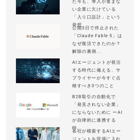
た今も、導入が進まな
い企業に欠けている
「入り口設計」という
発想
公開3日で停止された
「Claude Fable 5」は
なぜ復活できたのか？
解除の裏側...
AIエージェントが発注
する時代に備える、サ
プライヤーが今すぐ点
検すべき3つのこと
B2B取引の自動化で
「発見されない企業」
にならないために ーAI
が自律的に連携する
時...
各社が模索するAIエー
ジェントを現場に入れ