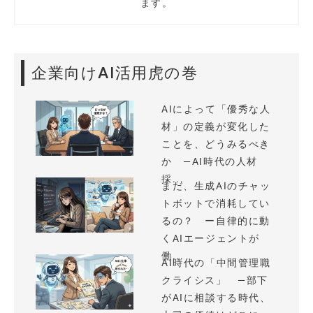
ます。
企業向けAI活用虎の巻
AIによって「優秀な人
材」の定義が変化した
ことを、どうみるべき
か —AI時代の人材
採...
まだ、生成AIのチャッ
トボットで消耗してい
るの？ ー自律的に動
くAIエージェントが
働...
AI時代の「中間管理職
クライシス」 —部下
がAIに相談する時代、