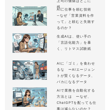
上司の価値はどこに
残...
AIに仕事を頼む技術
—なぜ「営業資料を作
って」と頼むと失敗す
るのか？
生成AIは、使い手の
「言語化能力」を暴
く、リトマス試験紙
AIに「ゴミ」を食わせ
るな ーAIエージェン
トが賢くなるデータ、
バカになるデータ
AIで業務を自動化する
方法とは ーなぜ、
ChatGPTを配っても仕
事は減らないのか？