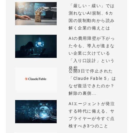
「厳しい・緩い」では
測れないAI規制、6カ
国の規制動向から読み
解く企業の備えとは
AIの費用障壁が下がっ
た今も、導入が進まな
い企業に欠けている
「入り口設計」という
発想
公開3日で停止された
「Claude Fable 5」は
なぜ復活できたのか？
解除の裏側...
AIエージェントが発注
する時代に備える、サ
プライヤーが今すぐ点
検すべき3つのこと