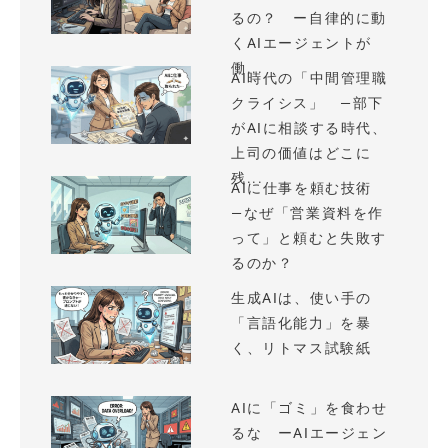
るの？ ー自律的に動
くAIエージェントが
働...
AI時代の「中間管理職
クライシス」 —部下
がAIに相談する時代、
上司の価値はどこに
残...
AIに仕事を頼む技術
—なぜ「営業資料を作
って」と頼むと失敗す
るのか？
生成AIは、使い手の
「言語化能力」を暴
く、リトマス試験紙
AIに「ゴミ」を食わせ
るな ーAIエージェン