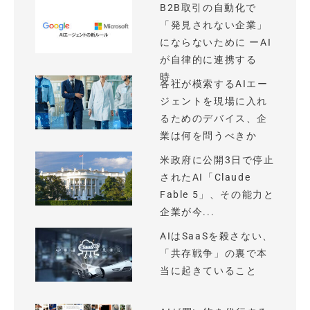
B2B取引の自動化で
「発見されない企業」
にならないために ーAI
が自律的に連携する
時...
各社が模索するAIエー
ジェントを現場に入れ
るためのデバイス、企
業は何を問うべきか
米政府に公開3日で停止
されたAI「Claude
Fable 5」、その能力と
企業が今...
AIはSaaSを殺さない、
「共存戦争」の裏で本
当に起きていること