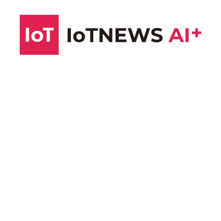
コ
ン
テ
ン
ツ
へ
ス
キ
ッ
プ