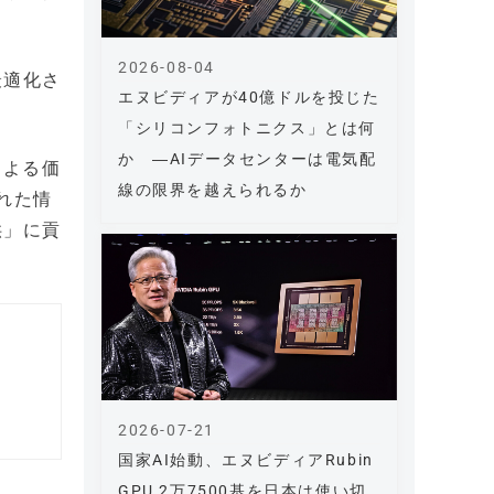
2026-08-04
最適化さ
エヌビディアが40億ドルを投じた
「シリコンフォトニクス」とは何
か ―AIデータセンターは電気配
による価
線の限界を越えられるか
された情
供」に貢
2026-07-21
国家AI始動、エヌビディアRubin
GPU 2万7500基を日本は使い切