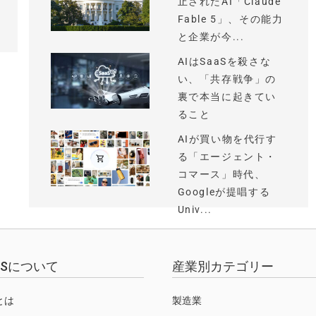
止されたAI「Claude
Fable 5」、その能力
と企業が今...
AIはSaaSを殺さな
い、「共存戦争」の
裏で本当に起きてい
ること
AIが買い物を代行す
る「エージェント・
コマース」時代、
Googleが提唱する
Univ...
EWSについて
産業別カテゴリー
Sとは
製造業