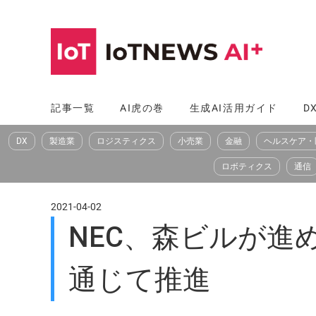
コ
ン
テ
ン
ツ
記事一覧
AI虎の巻
生成AI活用ガイド
D
へ
DX
製造業
ロジスティクス
小売業
金融
ヘルスケア・
ス
キ
ロボティクス
通信
ッ
プ
2021-04-02
NEC、森ビルが進める都
通じて推進