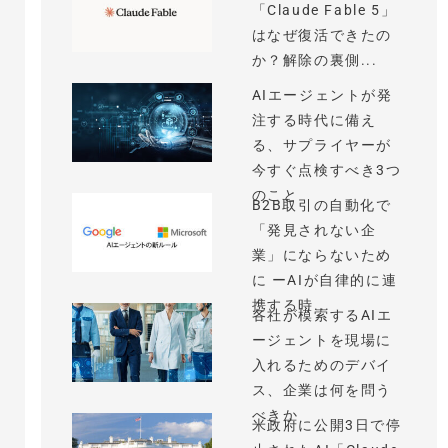
「Claude Fable 5」
はなぜ復活できたの
か？解除の裏側...
AIエージェントが発
注する時代に備え
る、サプライヤーが
今すぐ点検すべき3つ
のこと
B2B取引の自動化で
「発見されない企
業」にならないため
に ーAIが自律的に連
携する時...
各社が模索するAIエ
ージェントを現場に
入れるためのデバイ
ス、企業は何を問う
べきか
米政府に公開3日で停