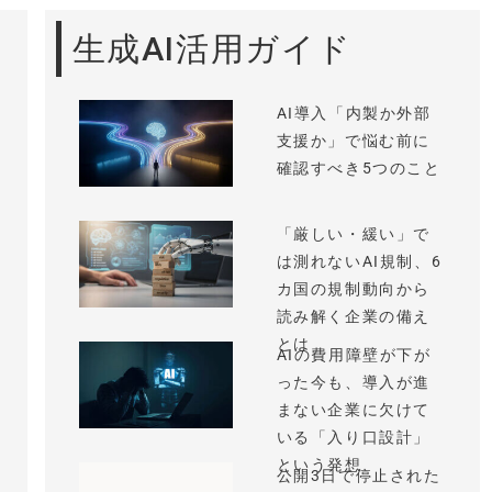
生成AI活用ガイド
AI導入「内製か外部
支援か」で悩む前に
確認すべき5つのこと
「厳しい・緩い」で
は測れないAI規制、6
カ国の規制動向から
読み解く企業の備え
とは
AIの費用障壁が下が
った今も、導入が進
まない企業に欠けて
いる「入り口設計」
という発想
公開3日で停止された