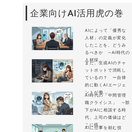
企業向けAI活用虎の巻
AIによって「優秀な
人材」の定義が変化
したことを、どうみ
るべきか —AI時代の
人材採...
まだ、生成AIのチャ
ットボットで消耗し
ているの？ ー自律
的に動くAIエージェ
ントが働...
AI時代の「中間管理
職クライシス」 —部
下がAIに相談する時
代、上司の価値はど
こに残...
AIに仕事を頼む技