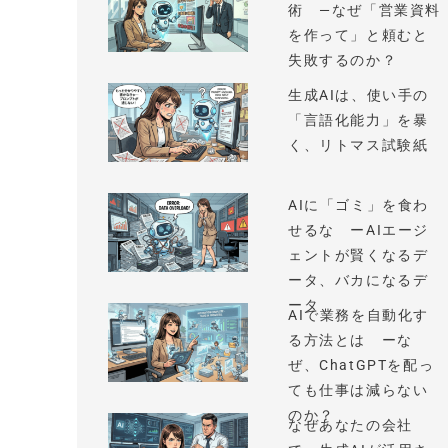
術 —なぜ「営業資料
を作って」と頼むと
失敗するのか？
生成AIは、使い手の
「言語化能力」を暴
く、リトマス試験紙
AIに「ゴミ」を食わ
せるな ーAIエージ
ェントが賢くなるデ
ータ、バカになるデ
ータ
AIで業務を自動化す
る方法とは ーな
ぜ、ChatGPTを配っ
ても仕事は減らない
のか？
なぜあなたの会社