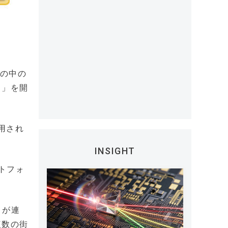
街の中の
ク」を開
採用され
INSIGHT
ットフォ
」が連
複数の街