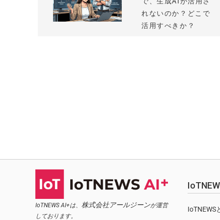
で、生成AIが活用さ
れないのか？どこで
活用すべきか？
IoTN
株式会社アールジーン
IoTNEWS AI+は、
が運営
IoTNEW
しております。