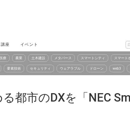
X講座
イベント
医療
農業
土木建設
メタバース
スマートシティ
スマート
要素技術
セキュリティ
ウェアラブル
ドローン
web3
市のDXを「NEC Smart 