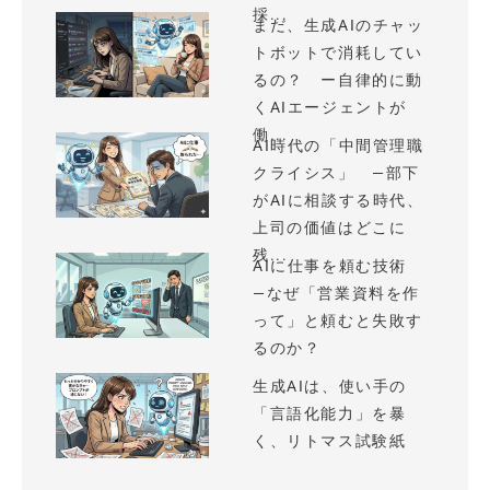
採...
まだ、生成AIのチャッ
トボットで消耗してい
るの？ ー自律的に動
くAIエージェントが
働...
AI時代の「中間管理職
クライシス」 —部下
がAIに相談する時代、
上司の価値はどこに
残...
AIに仕事を頼む技術
—なぜ「営業資料を作
って」と頼むと失敗す
るのか？
生成AIは、使い手の
「言語化能力」を暴
く、リトマス試験紙