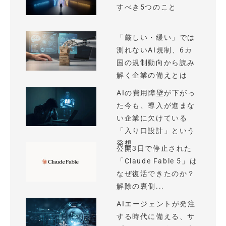
すべき5つのこと
「厳しい・緩い」では
測れないAI規制、6カ
国の規制動向から読み
解く企業の備えとは
AIの費用障壁が下がっ
た今も、導入が進まな
い企業に欠けている
「入り口設計」という
発想
公開3日で停止された
「Claude Fable 5」は
なぜ復活できたのか？
解除の裏側...
AIエージェントが発注
する時代に備える、サ