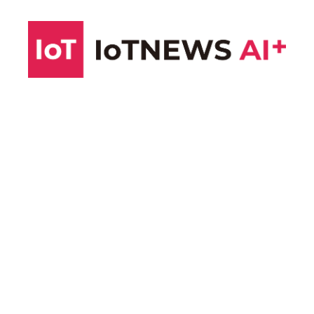
コ
ン
テ
ン
ツ
へ
ス
キ
ッ
プ