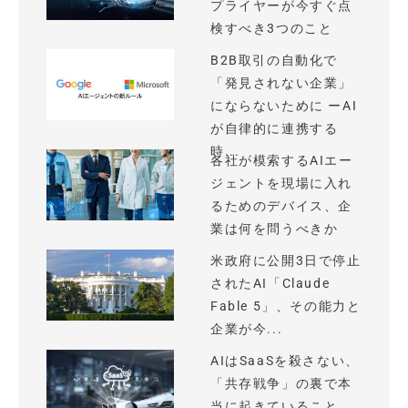
プライヤーが今すぐ点
検すべき3つのこと
B2B取引の自動化で
「発見されない企業」
にならないために ーAI
が自律的に連携する
時...
各社が模索するAIエー
ジェントを現場に入れ
るためのデバイス、企
業は何を問うべきか
米政府に公開3日で停止
されたAI「Claude
Fable 5」、その能力と
企業が今...
AIはSaaSを殺さない、
「共存戦争」の裏で本
当に起きていること