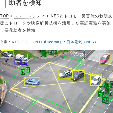
助者を検知
TOP
>
スマートシティ
> NECとドコモ、災害時の救助支
援にドローンや映像解析技術を活用した実証実験を実施
し要救助者を検知
企業：
NTTドコモ（NTT docomo）
/
日本電気（NEC）