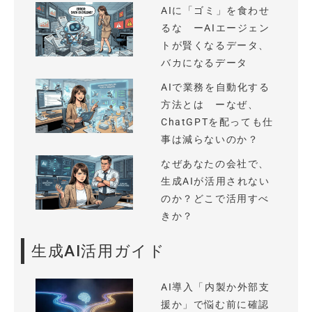
AIに「ゴミ」を食わせ
るな ーAIエージェン
トが賢くなるデータ、
バカになるデータ
AIで業務を自動化する
方法とは ーなぜ、
ChatGPTを配っても仕
事は減らないのか？
なぜあなたの会社で、
生成AIが活用されない
のか？どこで活用すべ
きか？
生成AI活用ガイド
AI導入「内製か外部支
援か」で悩む前に確認